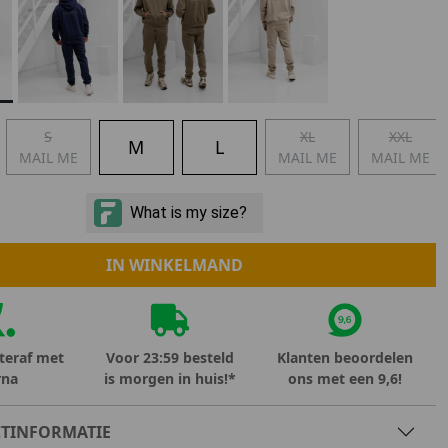
Marokko
Nigeria
MID SEASON-SALE KIDS
Portugal
Spanje
S
XL
XXL
M
L
MAIL ME
MAIL ME
MAIL ME
IN WINKELMAND
teraf met
Voor 23:59 besteld
Klanten beoordelen
rna
is morgen in huis!*
ons met een 9,6!
TINFORMATIE