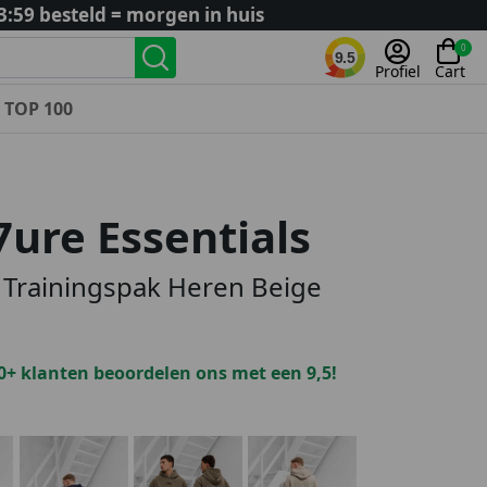
3:59 besteld = morgen in huis
0
9.5
Profiel
Cart
TOP 100
Landenteams
Nederland
ure Essentials
Algerije
Argentinië
Trainingspak Heren Beige
België
Curaçao
Duitsland
0+ klanten beoordelen ons met een 9,5!
Engeland
Frankrijk
Italië
Kroatië