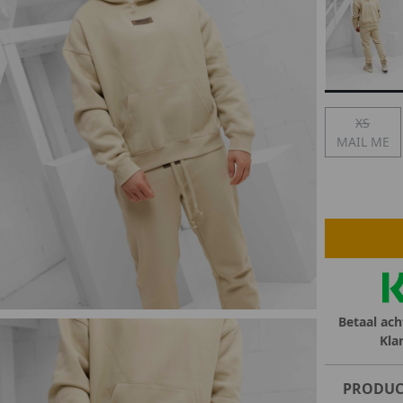
lubs
MID SEASON-SALE DAMES
çe
ay
XS
MAIL ME
Betaal ach
Kla
PRODUC