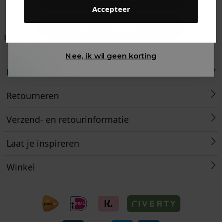
Accepteer
Gewoon rondkijken
Betaal achteraf met
Voor 23:59 besteld
Klanten beoordelen
Klarna
is morgen in huis!*
ons met een 9,6!
Nee, ik wil geen korting
Klantenservice
Retourneren
Verzend- en retourinformatie
Laat je inspireren
Winkel