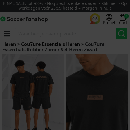
FINAL SALE: tot -60% • Nog slechts enkele dagen • Klik hier • Op
werkdagen vóór 23:59 besteld = morgen in huis
0
9.5
Profiel
Cart
Heren
>
Cou7ure Essentials Heren
> Cou7ure
Essentials Rubber Zomer Set Heren Zwart