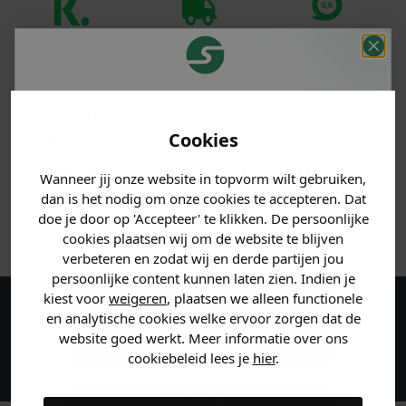
Klanten
Betaal achteraf
Voor 23:59 besteld
beoordelen ons
met Klarna
is morgen in huis!*
met een 9,6!
Je hebt een mystery
PRODUCTINFORMATIE
korting ontvangen!
Cookies
Vertel ons waar je naar op
MATERIAAL & WASVOORSCHRIFT
Wanneer jij onze website in topvorm wilt gebruiken,
zoek bent en claim direct
dan is het nodig om onze cookies te accepteren. Dat
jouw
korting
.
doe je door op 'Accepteer' te klikken. De persoonlijke
ANDERE BESTELDEN OOK
cookies plaatsen wij om de website te blijven
verbeteren en zodat wij en derde partijen jou
persoonlijke content kunnen laten zien. Indien je
Heren kleding
kiest voor
weigeren
, plaatsen we alleen functionele
en analytische cookies welke ervoor zorgen dat de
Maak een account aan en ontvang 5%
website goed werkt. Meer informatie over ons
korting op je eerste bestelling!
Dames kleding
cookiebeleid lees je
hier
.
Kids kleding