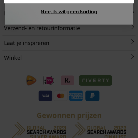
Nee, ik wil geen korting
Retourneren
Verzend- en retourinformatie
Laat je inspireren
Winkel
Gewonnen prijzen