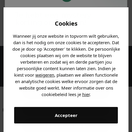
MATERIAAL & WASVOORSCHRIFT
Je hebt een mystery
korting ontvangen!
Cookies
ANDERE BESTELDEN OOK
Vertel ons waar je naar op
Wanneer jij onze website in topvorm wilt gebruiken,
zoek bent en claim direct
dan is het nodig om onze cookies te accepteren. Dat
jouw
korting
.
doe je door op 'Accepteer' te klikken. De persoonlijke
cookies plaatsen wij om de website te blijven
Maak een account aan en ontvang 5%
verbeteren en zodat wij en derde partijen jou
persoonlijke content kunnen laten zien. Indien je
korting op je eerste bestelling!
Heren kleding
kiest voor
weigeren
, plaatsen we alleen functionele
en analytische cookies welke ervoor zorgen dat de
website goed werkt. Meer informatie over ons
Dames kleding
cookiebeleid lees je
hier
.
Kids kleding
Betaal achteraf met
Voor 23:59 besteld
Klanten beoordelen
Accepteer
Klarna
is morgen in huis!*
ons met een 9,6!
Gewoon rondkijken
Klantenservice