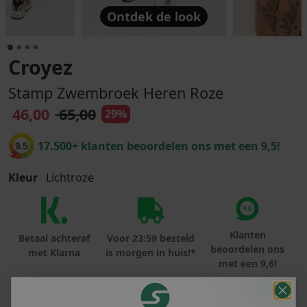
Ontdek de look
Croyez
Stamp Zwembroek Heren Roze
46,00
65,00
29%
17.500+ klanten beoordelen ons met een 9,5!
9.5
Kleur
Lichtroze
Klanten
Betaal achteraf
Voor 23:59 besteld
beoordelen ons
met Klarna
is morgen in huis!*
met een 9,6!
PRODUCTINFORMATIE