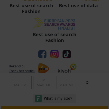
Best use of data
Best use of search
Fashion
Best use of search
Fashion
S
M
L
XL
MAIL ME
MAIL ME
MAIL ME
Algemene voorwaarden
|
Privacy
|
Cookies
|
© Copyright 2011 - 2026 Soccerfanshop