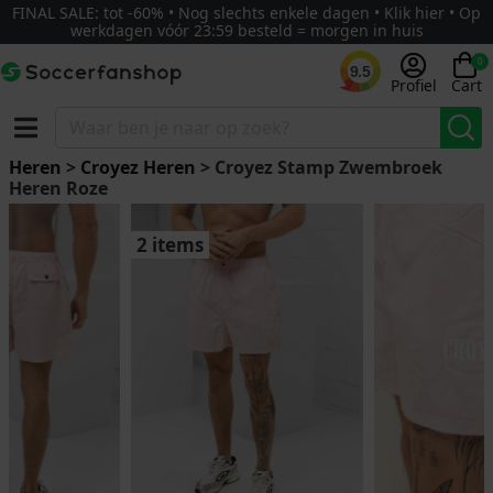
FINAL SALE: tot -60% • Nog slechts enkele dagen • Klik hier • Op
werkdagen vóór 23:59 besteld = morgen in huis
0
9.5
Profiel
Cart
Heren
>
Croyez Heren
> Croyez Stamp Zwembroek
Heren Roze
2 items