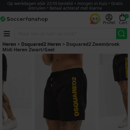
Op werkdagen vóór 23:59 besteld = morgen in huis • Gratis
omruilen • Betaal achteraf met Klarna
0
9.5
Profiel
Cart
Heren
>
Dsquared2 Heren
> Dsquared2 Zwembroek
Midi Heren Zwart/Geel