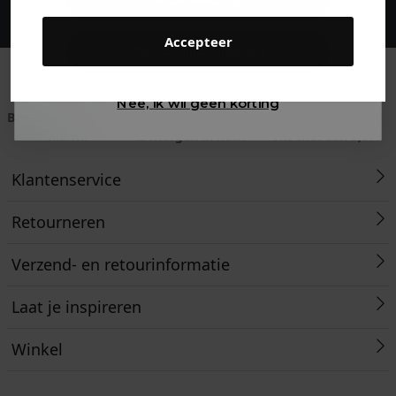
Kids kleding
Accepteer
Gewoon rondkijken
Nee, ik wil geen korting
Betaal achteraf met
Voor 23:59 besteld
Klanten beoordelen
Klarna
is morgen in huis!*
ons met een 9,6!
Klantenservice
Retourneren
Verzend- en retourinformatie
Laat je inspireren
Winkel