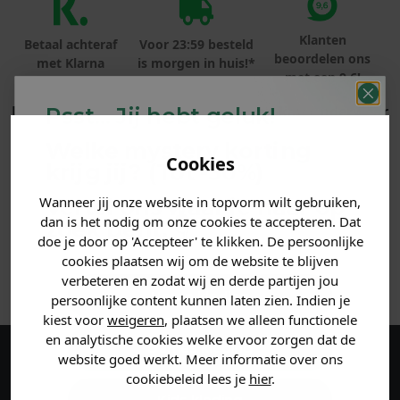
Klanten
Betaal achteraf
Voor 23:59 besteld
beoordelen ons
met Klarna
is morgen in huis!*
met een 9,6!
LET OP! Wegens hygiënische redenen kan underwear
Psst... Jij hebt geluk!
niet geruild of geretourneerd worden!
Welke mystery
korting
Cookies
krijg jij? (Tot
-30%
)
PRODUCTINFORMATIE
Wanneer jij onze website in topvorm wilt gebruiken,
Vertel ons waar je naar op
dan is het nodig om onze cookies te accepteren. Dat
MATERIAAL & WASVOORSCHRIFT
zoek bent. 👇
doe je door op 'Accepteer' te klikken. De persoonlijke
cookies plaatsen wij om de website te blijven
ANDERE BESTELDEN OOK
verbeteren en zodat wij en derde partijen jou
Heren kleding
persoonlijke content kunnen laten zien. Indien je
kiest voor
weigeren
, plaatsen we alleen functionele
en analytische cookies welke ervoor zorgen dat de
Dames kleding
website goed werkt. Meer informatie over ons
Maak een account aan en ontvang 5%
cookiebeleid lees je
hier
.
korting op je eerste bestelling!