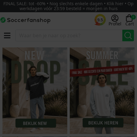
FINAL SALE: tot -60% • Nog slechts enkele dagen • Klik hier • Op
werkdagen vóór 23:59 besteld = morgen in huis
0
9.5
Profiel
Cart