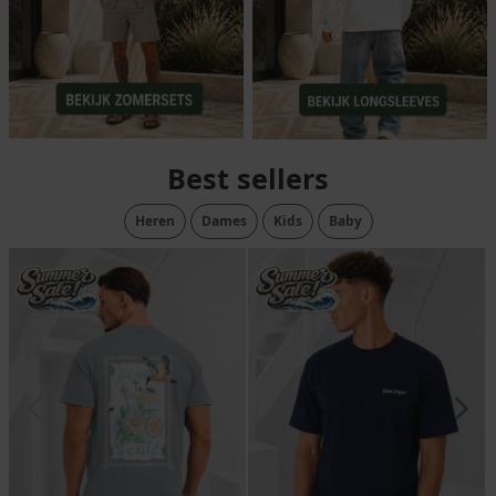
Best sellers
Heren
Dames
Kids
Baby