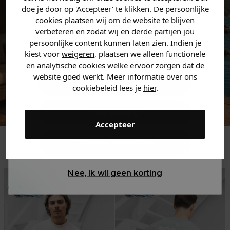
jouw
korting
.
doe je door op 'Accepteer' te klikken. De persoonlijke
cookies plaatsen wij om de website te blijven
verbeteren en zodat wij en derde partijen jou
persoonlijke content kunnen laten zien. Indien je
Heren kleding
kiest voor
weigeren
, plaatsen we alleen functionele
en analytische cookies welke ervoor zorgen dat de
website goed werkt. Meer informatie over ons
Dames kleding
cookiebeleid lees je
hier
.
Kids kleding
Accepteer
Trending
Gewoon rondkijken
Nee, ik wil geen korting