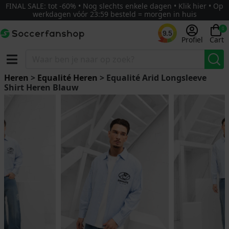
FINAL SALE: tot -60% • Nog slechts enkele dagen • Klik hier • Op
werkdagen vóór 23:59 besteld = morgen in huis
0
9.5
Profiel
Cart
Heren
>
Equalité Heren
> Equalité Arid Longsleeve
Shirt Heren Blauw