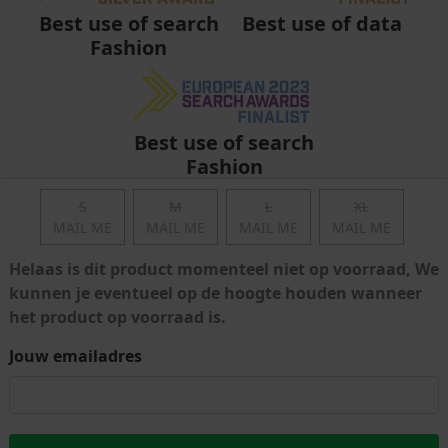
Best use of data
Best use of search
Fashion
Best use of search
Fashion
S
M
L
XL
MAIL ME
MAIL ME
MAIL ME
MAIL ME
Helaas is dit product momenteel niet op voorraad, We
kunnen je eventueel op de hoogte houden wanneer
het product op voorraad is.
Jouw emailadres
Algemene voorwaarden
|
Privacy
|
Cookies
|
© Copyright 2011 - 2026 Soccerfanshop