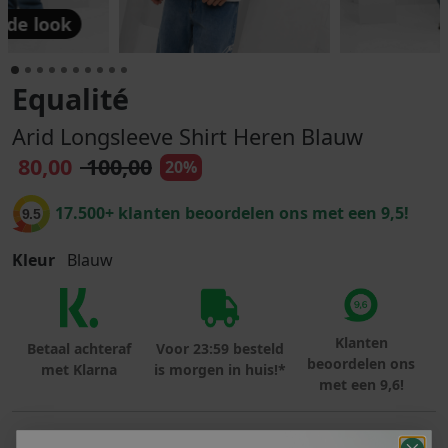
 de look
Equalité
Arid Longsleeve Shirt Heren Blauw
80,00
100,00
20%
17.500+ klanten beoordelen ons met een 9,5!
9.5
Kleur
Blauw
Klanten
Betaal achteraf
Voor 23:59 besteld
beoordelen ons
met Klarna
is morgen in huis!*
met een 9,6!
PRODUCTINFORMATIE