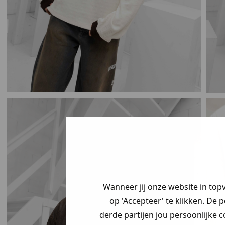
Je hebt een my
korting ontvang
Wanneer jij onze website in top
Vertel ons waar
op 'Accepteer' te klikken. De 
zoek bent en cl
derde partijen jou persoonlijke c