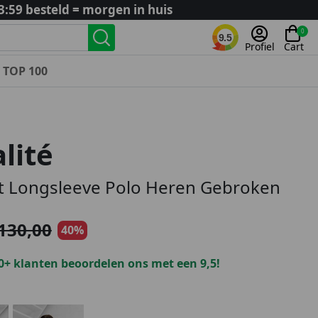
3:59 besteld = morgen in huis
0
9.5
Profiel
Cart
TOP 100
Landenteams
Nederland
lité
Algerije
Argentinië
t Longsleeve Polo Heren Gebroken
België
Curaçao
130,00
40%
Duitsland
Engeland
0+ klanten beoordelen ons met een 9,5!
Frankrijk
Italië
Kroatië