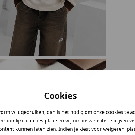
stery
Cookies
en!
vorm wilt gebruiken, dan is het nodig om onze cookies te a
 je naar op
persoonlijke cookies plaatsen wij om de website te blijven v
aim direct
ontent kunnen laten zien. Indien je kiest voor
weigeren
, pl