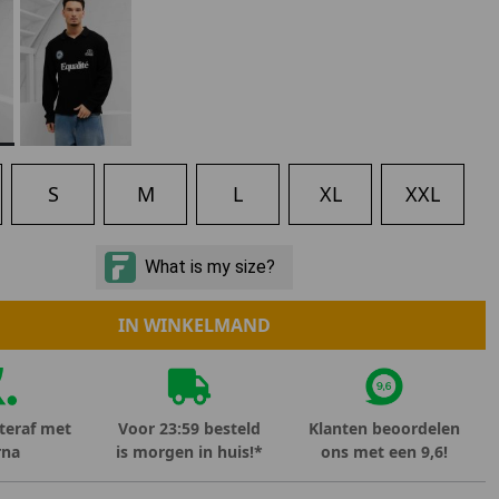
Marokko
Nigeria
MID SEASON-SALE KIDS
Portugal
Spanje
S
M
L
XL
XXL
IN WINKELMAND
teraf met
Voor 23:59 besteld
Klanten beoordelen
rna
is morgen in huis!*
ons met een 9,6!