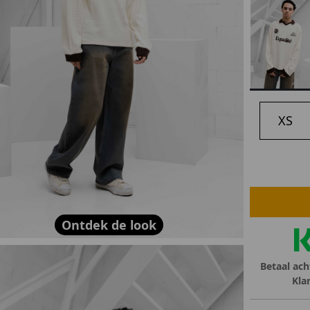
lubs
MID SEASON-SALE DAMES
çe
ay
XS
Ontdek de look
Betaal ach
Kla