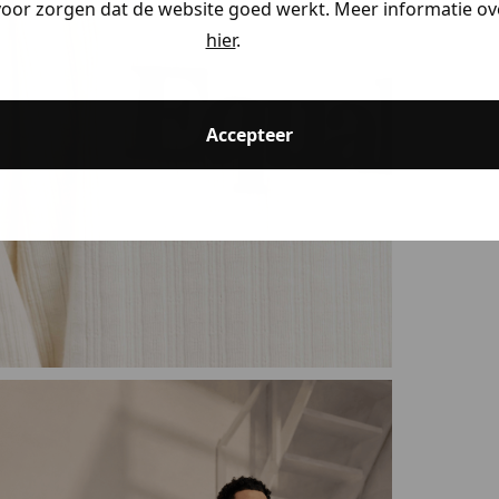
voor zorgen dat de website goed werkt. Meer informatie ove
hier
.
ding
Accepteer
ding
ding
kijken