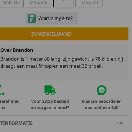
MAIL ME
MAIL ME
MAIL ME
Marokko
Nigeria
MID SEASON-SALE KIDS
Portugal
Spanje
IN WINKELMAND
Over Brandon
Brandon is 1 meter 80 lang, zijn gewicht is 76 kilo en hij
draagt een maat M top en een maat 32 broek.
teraf met
Voor 23:59 besteld
Klanten beoordelen
rna
is morgen in huis!*
ons met een 9,6!
TINFORMATIE