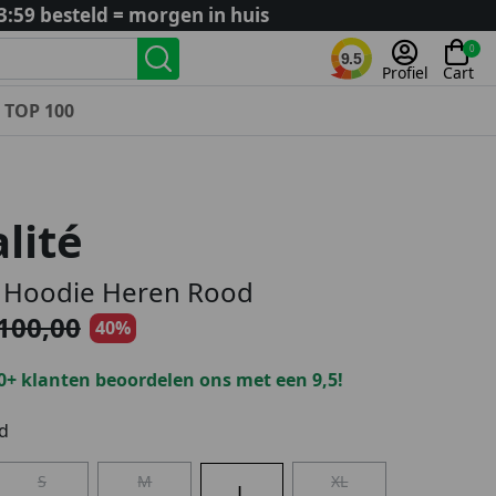
3:59 besteld = morgen in huis
0
9.5
Profiel
Cart
TOP 100
Landenteams
Nederland
lité
Algerije
Argentinië
e Hoodie Heren Rood
België
100,00
40%
Curaçao
Duitsland
0+ klanten beoordelen ons met een 9,5!
Engeland
Frankrijk
d
Italië
S
M
XL
Kroatië
L