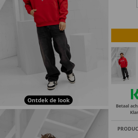
lubs
MID SEASON-SALE DAMES
çe
ay
Ontdek de look
Betaal ach
Kla
PRODUC