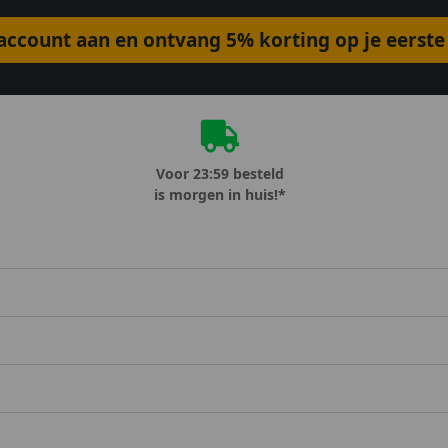
ccount aan en ontvang 5% korting op je eerste 
Voor 23:59 besteld
is morgen in huis!*