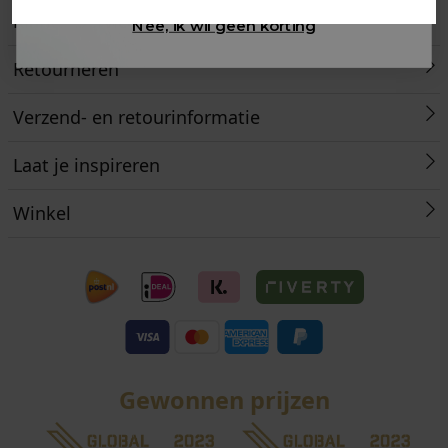
Klantenservice
Nee, ik wil geen korting
Retourneren
Verzend- en retourinformatie
Laat je inspireren
Winkel
Gewonnen prijzen