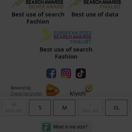
Best use of data
Best use of search
Fashion
Best use of search
Fashion
XS
L
S
M
XL
MAIL ME
MAIL ME
Algemene voorwaarden
|
Privacy
|
Cookies