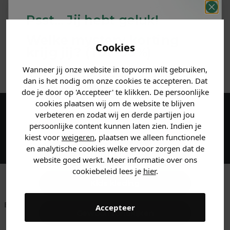
PRODUCTINFORMATIE
Psst... Jij hebt geluk!
MATERIAAL & WASVOORSCHRIFT
Welke mystery
korting
Cookies
krijg jij? (Tot
-30%
)
ANDERE BESTELDEN OOK
Wanneer jij onze website in topvorm wilt gebruiken,
Vertel ons waar je naar op
dan is het nodig om onze cookies te accepteren. Dat
zoek bent. 👇
doe je door op 'Accepteer' te klikken. De persoonlijke
cookies plaatsen wij om de website te blijven
verbeteren en zodat wij en derde partijen jou
Maak een account aan en ontvang 5%
Heren kleding
persoonlijke content kunnen laten zien. Indien je
korting op je eerste bestelling!
kiest voor
weigeren
, plaatsen we alleen functionele
en analytische cookies welke ervoor zorgen dat de
Dames kleding
website goed werkt. Meer informatie over ons
cookiebeleid lees je
hier
.
Kids kleding
Betaal achteraf met
Voor 23:59 besteld
Klanten beoordelen
Accepteer
Gewoon rondkijken
Klarna
is morgen in huis!*
ons met een 9,6!