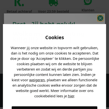
Klanten
Betaal achteraf
Voor 23:59 besteld
beoordelen ons
met Klarna
is morgen in huis!*
met een 9,6!
Psst... Jij hebt geluk!
Welke mystery
korting
PRODUCTINFORMATIE
Cookies
krijg jij? (Tot
-30%
)
MATERIAAL & WASVOORSCHRIFT
Wanneer jij onze website in topvorm wilt gebruiken,
Vertel ons waar je naar op
dan is het nodig om onze cookies te accepteren. Dat
zoek bent. 👇
doe je door op 'Accepteer' te klikken. De persoonlijke
ANDERE BESTELDEN OOK
cookies plaatsen wij om de website te blijven
verbeteren en zodat wij en derde partijen jou
Heren kleding
persoonlijke content kunnen laten zien. Indien je
kiest voor
weigeren
, plaatsen we alleen functionele
en analytische cookies welke ervoor zorgen dat de
Maak een account aan en ontvang 5%
Dames kleding
website goed werkt. Meer informatie over ons
korting op je eerste bestelling!
cookiebeleid lees je
hier
.
Kids kleding