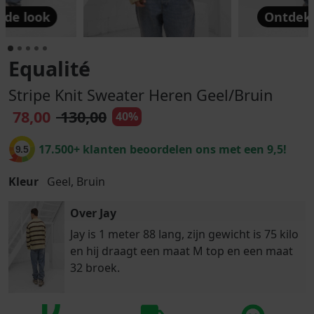
 de look
Ontdek 
Equalité
Stripe Knit Sweater Heren Geel/Bruin
78,00
130,00
40%
17.500+ klanten beoordelen ons met een 9,5!
9.5
Kleur
Geel, Bruin
Over Jay
Jay is 1 meter 88 lang, zijn gewicht is 75 kilo
en hij draagt een maat M top en een maat
32 broek.