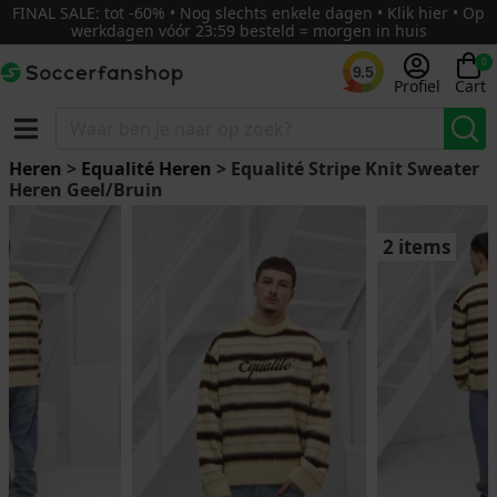
FINAL SALE: tot -60% • Nog slechts enkele dagen • Klik hier • Op
werkdagen vóór 23:59 besteld = morgen in huis
0
9.5
Profiel
Cart
Heren
>
Equalité Heren
> Equalité Stripe Knit Sweater
Heren Geel/Bruin
2 items