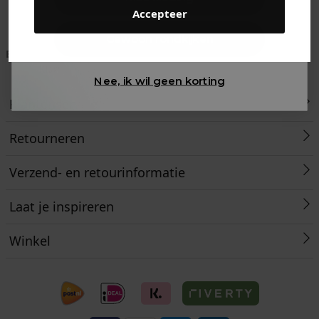
Accepteer
Gewoon rondkijken
Betaal achteraf met
Voor 23:59 besteld
Klanten beoordelen
Klarna
is morgen in huis!*
ons met een 9,6!
Nee, ik wil geen korting
Klantenservice
Retourneren
Verzend- en retourinformatie
Laat je inspireren
Winkel