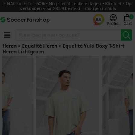
FINAL SALE: tot -60% • Nog slechts enkele dagen • Klik hier • Op
werkdagen vóór 23:59 besteld = morgen in huis
0
9.5
Profiel
Cart
Heren
>
Equalité Heren
> Equalité Yuki Boxy T-Shirt
Heren Lichtgroen