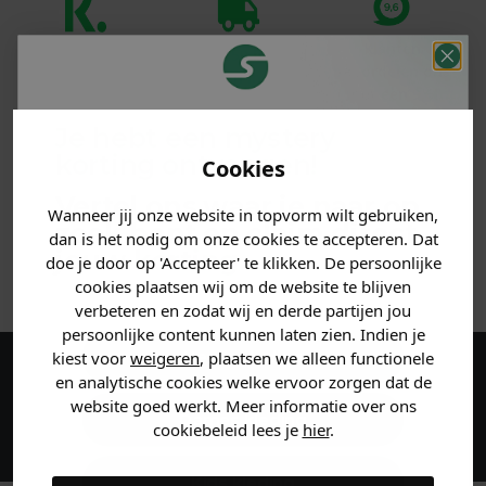
Klanten
Betaal achteraf
Voor 23:59 besteld
beoordelen ons
met Klarna
is morgen in huis!*
met een 9,6!
Je hebt een mystery
PRODUCTINFORMATIE
korting ontvangen!
Cookies
Vertel ons waar je naar op
MATERIAAL & WASVOORSCHRIFT
Wanneer jij onze website in topvorm wilt gebruiken,
zoek bent en claim direct
dan is het nodig om onze cookies te accepteren. Dat
jouw
korting
.
doe je door op 'Accepteer' te klikken. De persoonlijke
ANDERE BESTELDEN OOK
cookies plaatsen wij om de website te blijven
verbeteren en zodat wij en derde partijen jou
persoonlijke content kunnen laten zien. Indien je
Heren kleding
kiest voor
weigeren
, plaatsen we alleen functionele
en analytische cookies welke ervoor zorgen dat de
Maak een account aan en ontvang 5%
website goed werkt. Meer informatie over ons
korting op je eerste bestelling!
Dames kleding
cookiebeleid lees je
hier
.
Kids kleding