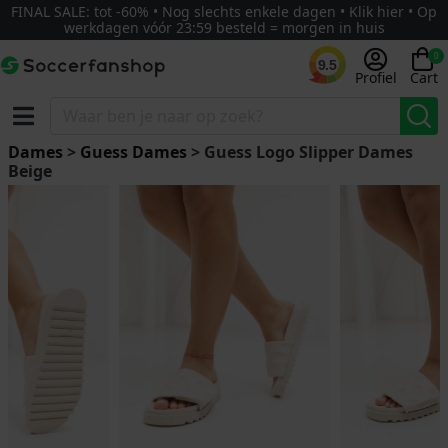
FINAL SALE: tot -60% • Nog slechts enkele dagen • Klik hier • Op
werkdagen vóór 23:59 besteld = morgen in huis
0
9.5
Profiel
Cart
Dames
>
Guess Dames
> Guess Logo Slipper Dames
Beige