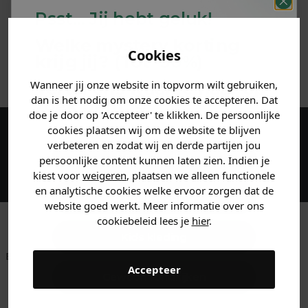
Psst... Jij hebt geluk!
MATERIAAL & WASVOORSCHRIFT
Welke mystery
korting
Cookies
krijg jij? (Tot
-30%
)
ANDERE BESTELDEN OOK
Wanneer jij onze website in topvorm wilt gebruiken,
Vertel ons waar je naar op
dan is het nodig om onze cookies te accepteren. Dat
zoek bent. 👇
doe je door op 'Accepteer' te klikken. De persoonlijke
cookies plaatsen wij om de website te blijven
Maak een account aan en ontvang 5%
verbeteren en zodat wij en derde partijen jou
Heren kleding
persoonlijke content kunnen laten zien. Indien je
korting op je eerste bestelling!
kiest voor
weigeren
, plaatsen we alleen functionele
en analytische cookies welke ervoor zorgen dat de
Dames kleding
website goed werkt. Meer informatie over ons
cookiebeleid lees je
hier
.
Kids kleding
Betaal achteraf met
Voor 23:59 besteld
Klanten beoordelen
Accepteer
Klarna
is morgen in huis!*
ons met een 9,6!
Gewoon rondkijken
Klantenservice