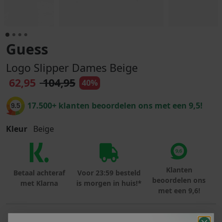
Guess
Logo Slipper Dames Beige
62,95
104,95
40%
17.500+ klanten beoordelen ons met een 9,5!
9.5
Kleur
Beige
Klanten
Betaal achteraf
Voor 23:59 besteld
beoordelen ons
met Klarna
is morgen in huis!*
met een 9,6!
PRODUCTINFORMATIE