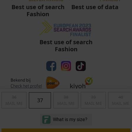
Best use of data
Best use of search
Fashion
Best use of search
Fashion
36
38
39
40
37
MAIL ME
MAIL ME
MAIL ME
MAIL ME
Algemene voorwaarden
|
Privacy
|
Cookies
|
© Copyright 2011 - 2026 Soccerfanshop