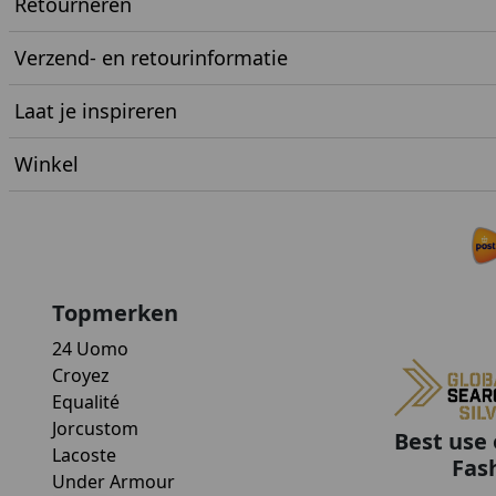
Retourneren
Verzend- en retourinformatie
Laat je inspireren
Winkel
Topmerken
24 Uomo
Croyez
Equalité
Jorcustom
Best use 
Lacoste
Fas
Under Armour