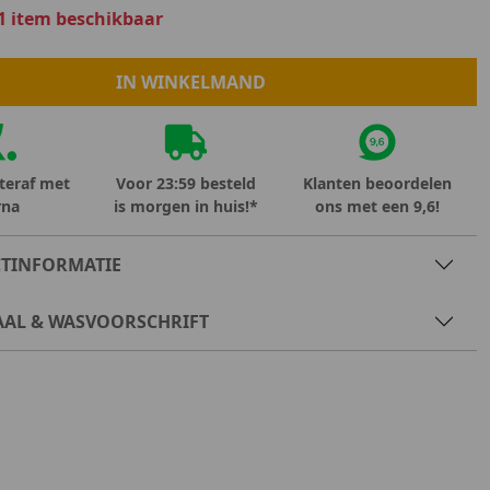
Marokko
1 item beschikbaar
Nigeria
MID SEASON-SALE KIDS
Portugal
IN WINKELMAND
Spanje
teraf met
Voor 23:59 besteld
Klanten beoordelen
rna
is morgen in huis!*
ons met een 9,6!
TINFORMATIE
AAL & WASVOORSCHRIFT