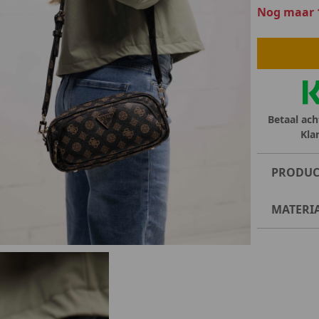
Nog maar 
lubs
MID SEASON-SALE DAMES
çe
ay
Betaal ach
Kla
PRODUC
MATERI