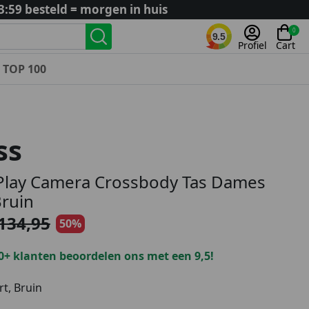
3:59 besteld = morgen in huis
0
9.5
Profiel
Cart
TOP 100
Landenteams
Nederland
ss
Algerije
Argentinië
Play Camera Crossbody Tas Dames
België
ruin
Curaçao
134,95
50%
Duitsland
Engeland
0+ klanten beoordelen ons met een 9,5!
Frankrijk
Italië
t, Bruin
Kroatië