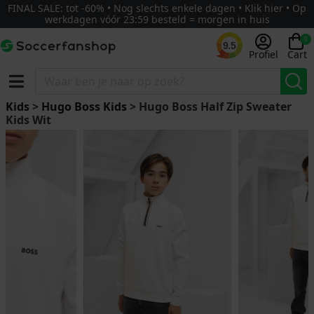
FINAL SALE: tot -60% • Nog slechts enkele dagen • Klik hier • Op
werkdagen vóór 23:59 besteld = morgen in huis
0
9.5
Profiel
Cart
Kids
>
Hugo Boss Kids
> Hugo Boss Half Zip Sweater
Kids Wit