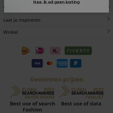
Nee, ik wil geen korting
Verzend- en retourinformatie
Laat je inspireren
Winkel
Gewonnen prijzen
Best use of data
Best use of search
Fashion