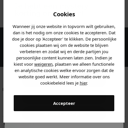
Je hebt een mystery
ANDERE BESTELDEN OOK
korting ontvangen!
Cookies
Vertel ons waar je naar op
Wanneer jij onze website in topvorm wilt gebruiken,
zoek bent en claim direct
dan is het nodig om onze cookies te accepteren. Dat
jouw
korting
.
doe je door op 'Accepteer' te klikken. De persoonlijke
Maak een account aan en ontvang 5%
cookies plaatsen wij om de website te blijven
korting op je eerste bestelling!
verbeteren en zodat wij en derde partijen jou
persoonlijke content kunnen laten zien. Indien je
Heren kleding
kiest voor
weigeren
, plaatsen we alleen functionele
en analytische cookies welke ervoor zorgen dat de
website goed werkt. Meer informatie over ons
Dames kleding
cookiebeleid lees je
hier
.
Betaal achteraf met
Voor 23:59 besteld
Klanten beoordelen
Klarna
is morgen in huis!*
ons met een 9,6!
Kids kleding
Accepteer
Klantenservice
Gewoon rondkijken
Retourneren