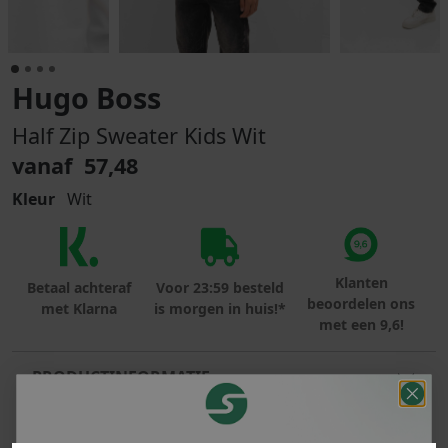
Hugo Boss
Half Zip Sweater Kids Wit
vanaf 57,48
Kleur
Wit
Klanten
Betaal achteraf
Voor 23:59 besteld
beoordelen ons
met Klarna
is morgen in huis!*
met een 9,6!
PRODUCTINFORMATIE
MATERIAAL & WASVOORSCHRIFT