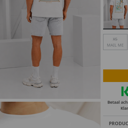
lubs
MID SEASON-SALE DAMES
çe
ay
XS
MAIL ME
Betaal ach
Kla
PRODUC