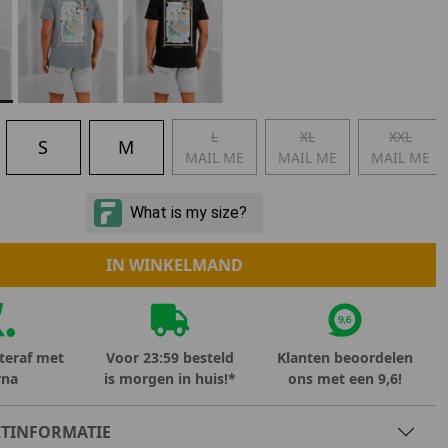
Marokko
Nigeria
MID SEASON-SALE KIDS
Portugal
Spanje
L
XL
XXL
S
M
MAIL ME
MAIL ME
MAIL ME
IN WINKELMAND
teraf met
Voor 23:59 besteld
Klanten beoordelen
rna
is morgen in huis!*
ons met een 9,6!
TINFORMATIE