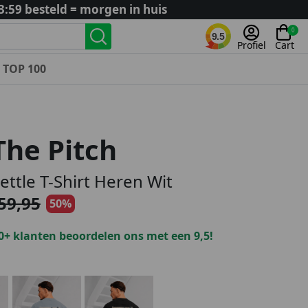
3:59 besteld = morgen in huis
0
9.5
Profiel
Cart
TOP 100
Landenteams
Nederland
The Pitch
Algerije
Argentinië
ettle T-Shirt Heren Wit
België
59,95
50%
Curaçao
Duitsland
0+ klanten beoordelen ons met een 9,5!
Engeland
Frankrijk
Italië
Kroatië