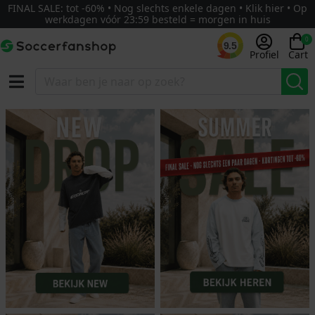
FINAL SALE: tot -60% • Nog slechts enkele dagen • Klik hier • Op
werkdagen vóór 23:59 besteld = morgen in huis
0
9.5
Profiel
Cart