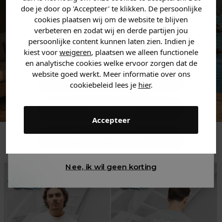
jouw
korting
.
doe je door op 'Accepteer' te klikken. De persoonlijke
cookies plaatsen wij om de website te blijven
verbeteren en zodat wij en derde partijen jou
persoonlijke content kunnen laten zien. Indien je
Heren kleding
kiest voor
weigeren
, plaatsen we alleen functionele
en analytische cookies welke ervoor zorgen dat de
website goed werkt. Meer informatie over ons
Dames kleding
cookiebeleid lees je
hier
.
Kids kleding
Accepteer
Trending
Gewoon rondkijken
Nee, ik wil geen korting