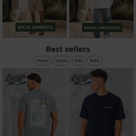
Best sellers
Heren
Dames
Kids
Baby