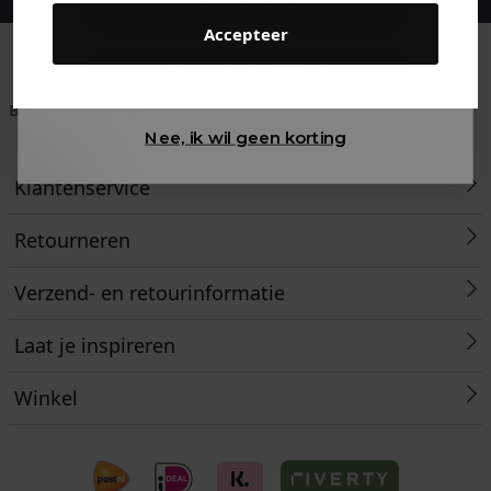
Kids kleding
Accepteer
Gewoon rondkijken
Betaal achteraf met
Voor 23:59 besteld
Klanten beoordelen
Klarna
is morgen in huis!*
ons met een 9,6!
Nee, ik wil geen korting
Klantenservice
Retourneren
Verzend- en retourinformatie
Laat je inspireren
Winkel