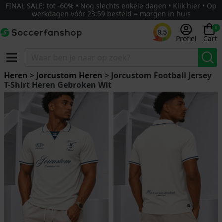
FINAL SALE: tot -60% • Nog slechts enkele dagen • Klik hier • Op
werkdagen vóór 23:59 besteld = morgen in huis
0
9.5
Profiel
Cart
Heren
>
Jorcustom Heren
> Jorcustom Football Jersey
T-Shirt Heren Gebroken Wit