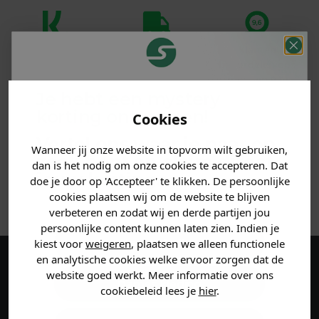
Klanten
Betaal achteraf
Voor 23:59 besteld
beoordelen ons
met Klarna
is morgen in huis!*
met een 9,6!
Je hebt een mystery
korting ontvangen!
PRODUCTINFORMATIE
Cookies
Vertel ons waar je naar op
Wanneer jij onze website in topvorm wilt gebruiken,
MATERIAAL & WASVOORSCHRIFT
zoek bent en claim direct
dan is het nodig om onze cookies te accepteren. Dat
jouw
korting
.
doe je door op 'Accepteer' te klikken. De persoonlijke
ANDERE BESTELDEN OOK
cookies plaatsen wij om de website te blijven
verbeteren en zodat wij en derde partijen jou
persoonlijke content kunnen laten zien. Indien je
Heren kleding
kiest voor
weigeren
, plaatsen we alleen functionele
en analytische cookies welke ervoor zorgen dat de
Maak een account aan en ontvang 5%
website goed werkt. Meer informatie over ons
Dames kleding
cookiebeleid lees je
hier
.
korting op je eerste bestelling!