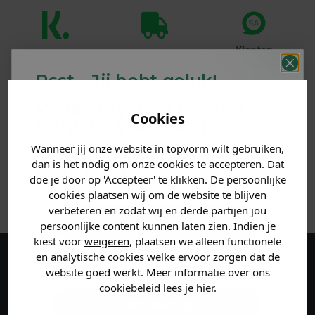
Klanten
Betaal achteraf
Voor 23:59 besteld
beoordelen ons
met Klarna
is morgen in huis!*
Psst... Jij hebt geluk!
met een 9,6!
Welke mystery
korting
Cookies
PRODUCTINFORMATIE
krijg jij? (Tot
-30%
)
Wanneer jij onze website in topvorm wilt gebruiken,
Vertel ons waar je naar op
MATERIAAL & WASVOORSCHRIFT
dan is het nodig om onze cookies te accepteren. Dat
zoek bent. 👇
doe je door op 'Accepteer' te klikken. De persoonlijke
ANDERE BESTELDEN OOK
cookies plaatsen wij om de website te blijven
verbeteren en zodat wij en derde partijen jou
Heren kleding
persoonlijke content kunnen laten zien. Indien je
kiest voor
weigeren
, plaatsen we alleen functionele
en analytische cookies welke ervoor zorgen dat de
Dames kleding
Maak een account aan en ontvang 5%
website goed werkt. Meer informatie over ons
cookiebeleid lees je
hier
.
korting op je eerste bestelling!
Kids kleding