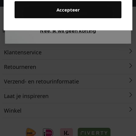
Accepteer
Gewoon rondkijken
Betaal achteraf met
Voor 23:59 besteld
Klanten beoordelen
Nee, ik wil geen korting
Klarna
is morgen in huis!*
ons met een 9,6!
Klantenservice
Retourneren
Verzend- en retourinformatie
Laat je inspireren
Winkel