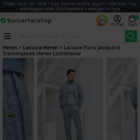
FINAL SALE: tot -60% • Nog slechts enkele dagen • Klik hier • Op
werkdagen vóór 23:59 besteld = morgen in huis
0
9.5
Profiel
Cart
Heren
>
Lacoste Heren
> Lacoste Paris Jacquard
Trainingspak Heren Lichtblauw