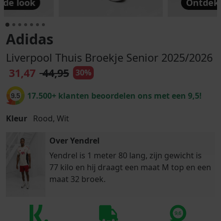
 de look
Ontdek 
Adidas
Liverpool Thuis Broekje Senior 2025/2026
31,47
44,95
30%
17.500+ klanten beoordelen ons met een 9,5!
9.5
Kleur
Rood, Wit
Over Yendrel
Yendrel is 1 meter 80 lang, zijn gewicht is
77 kilo en hij draagt een maat M top en een
maat 32 broek.