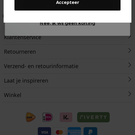
Accepteer
Gewoon rondkijken
Betaal achteraf met
Voor 23:59 besteld
Klanten beoordelen
Klarna
is morgen in huis!*
ons met een 9,6!
Nee, ik wil geen korting
Klantenservice
Retourneren
Verzend- en retourinformatie
Laat je inspireren
Winkel