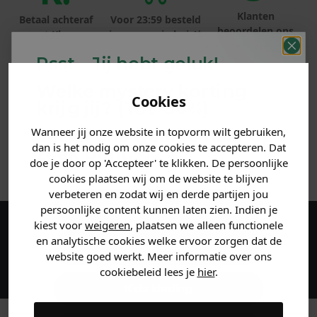
Klanten
Betaal achteraf
Voor 23:59 besteld
beoordelen ons
met Klarna
is morgen in huis!*
met een 9,6!
Psst... Jij hebt geluk!
PRODUCTINFORMATIE
Welke mystery
korting
Cookies
krijg jij? (Tot
-30%
)
MATERIAAL & WASVOORSCHRIFT
Wanneer jij onze website in topvorm wilt gebruiken,
Vertel ons waar je naar op
dan is het nodig om onze cookies te accepteren. Dat
zoek bent. 👇
ANDERE BESTELDEN OOK
doe je door op 'Accepteer' te klikken. De persoonlijke
cookies plaatsen wij om de website te blijven
verbeteren en zodat wij en derde partijen jou
Heren kleding
persoonlijke content kunnen laten zien. Indien je
kiest voor
weigeren
, plaatsen we alleen functionele
Maak een account aan en ontvang 5%
en analytische cookies welke ervoor zorgen dat de
Dames kleding
website goed werkt. Meer informatie over ons
korting op je eerste bestelling!
cookiebeleid lees je
hier
.
Kids kleding