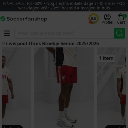
FINAL SALE: tot -60% • Nog slechts enkele dagen • Klik hier • Op
werkdagen vóór 23:59 besteld = morgen in huis
0
9.5
Profiel
Cart
> Liverpool Thuis Broekje Senior 2025/2026
1 item