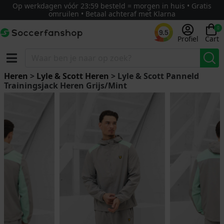
Op werkdagen vóór 23:59 besteld = morgen in huis • Gratis
omruilen • Betaal achteraf met Klarna
0
9.5
Profiel
Cart
Heren
>
Lyle & Scott Heren
> Lyle & Scott Panneld
Trainingsjack Heren Grijs/Mint