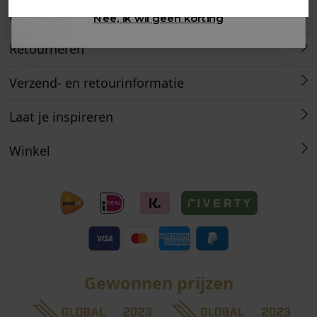
Klantenservice
Nee, ik wil geen korting
Retourneren
Verzend- en retourinformatie
Laat je inspireren
Winkel
Gewonnen prijzen