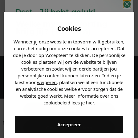
PRODUCTINFORMATIE
Psst... Jij hebt geluk!
MATERIAAL & WASVOORSCHRIFT
Welke mystery
korting
Cookies
krijg jij? (Tot
-30%
)
ANDERE BESTELDEN OOK
Wanneer jij onze website in topvorm wilt gebruiken,
Vertel ons waar je naar op
dan is het nodig om onze cookies te accepteren. Dat
zoek bent. 👇
doe je door op 'Accepteer' te klikken. De persoonlijke
cookies plaatsen wij om de website te blijven
verbeteren en zodat wij en derde partijen jou
Maak een account aan en ontvang 5%
Heren kleding
persoonlijke content kunnen laten zien. Indien je
korting op je eerste bestelling!
kiest voor
weigeren
, plaatsen we alleen functionele
en analytische cookies welke ervoor zorgen dat de
Dames kleding
website goed werkt. Meer informatie over ons
cookiebeleid lees je
hier
.
Kids kleding
Betaal achteraf met
Voor 23:59 besteld
Klanten beoordelen
Accepteer
Gewoon rondkijken
Klarna
is morgen in huis!*
ons met een 9,6!