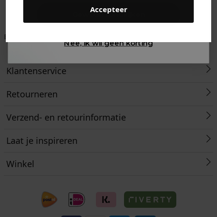
Accepteer
Gewoon rondkijken
Betaal achteraf met
Voor 23:59 besteld
Klanten beoordelen
Nee, ik wil geen korting
Klarna
is morgen in huis!*
ons met een 9,6!
Klantenservice
Retourneren
Verzend- en retourinformatie
Laat je inspireren
Winkel