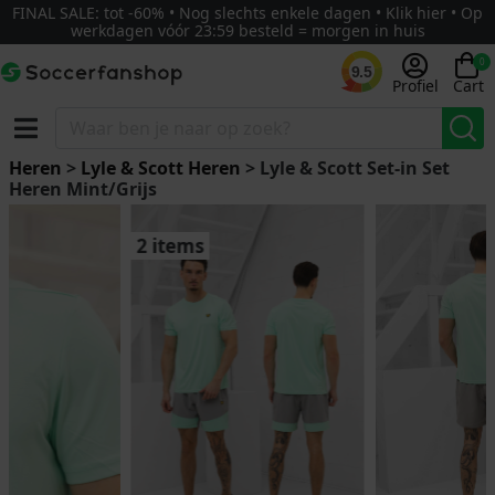
FINAL SALE: tot -60% • Nog slechts enkele dagen • Klik hier • Op
werkdagen vóór 23:59 besteld = morgen in huis
0
9.5
Profiel
Cart
Heren
>
Lyle & Scott Heren
> Lyle & Scott Set-in Set
Heren Mint/Grijs
2 items