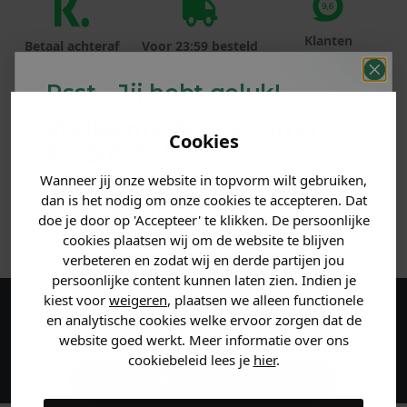
Klanten
Betaal achteraf
Voor 23:59 besteld
beoordelen ons
met Klarna
is morgen in huis!*
met een 9,6!
Psst... Jij hebt geluk!
Welke mystery
korting
PRODUCTINFORMATIE
Cookies
krijg jij? (Tot
-30%
)
MATERIAAL & WASVOORSCHRIFT
Wanneer jij onze website in topvorm wilt gebruiken,
Vertel ons waar je naar op
dan is het nodig om onze cookies te accepteren. Dat
zoek bent. 👇
doe je door op 'Accepteer' te klikken. De persoonlijke
ANDERE BESTELDEN OOK
cookies plaatsen wij om de website te blijven
verbeteren en zodat wij en derde partijen jou
Heren kleding
persoonlijke content kunnen laten zien. Indien je
kiest voor
weigeren
, plaatsen we alleen functionele
en analytische cookies welke ervoor zorgen dat de
Maak een account aan en ontvang 5%
Dames kleding
website goed werkt. Meer informatie over ons
korting op je eerste bestelling!
cookiebeleid lees je
hier
.
Kids kleding