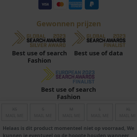
Gewonnen prijzen
Best use of data
Best use of search
Fashion
Best use of search
Fashion
XS
S
M
L
XL
MAIL ME
MAIL ME
MAIL ME
MAIL ME
MAIL M
Helaas is dit product momenteel niet op voorraad, We
kunnen je eventueel op de hoogte houden wanneer