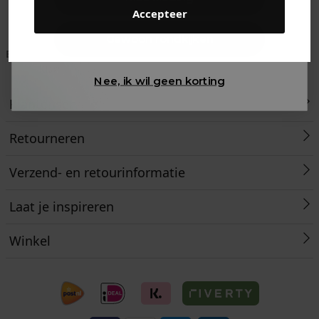
Accepteer
Gewoon rondkijken
Betaal achteraf met
Voor 23:59 besteld
Klanten beoordelen
Klarna
is morgen in huis!*
ons met een 9,6!
Nee, ik wil geen korting
Klantenservice
Retourneren
Verzend- en retourinformatie
Laat je inspireren
Winkel