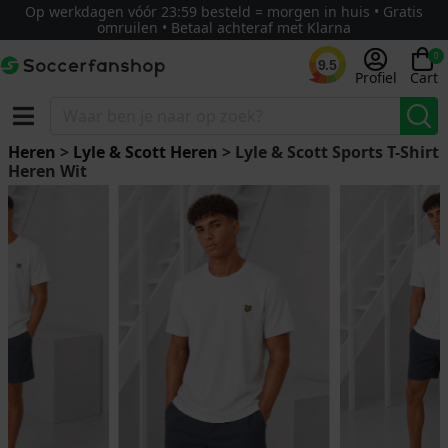
Op werkdagen vóór 23:59 besteld = morgen in huis • Gratis
omruilen • Betaal achteraf met Klarna
0
9.5
Profiel
Cart
Heren
>
Lyle & Scott Heren
> Lyle & Scott Sports T-Shirt
Heren Wit