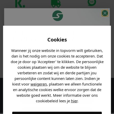
Klanten
Betaal achteraf
Voor 23:59 besteld
beoordelen ons
met Klarna
is morgen in huis!*
met een 9,6!
Je hebt een mystery
PRODUCTINFORMATIE
korting ontvangen!
Cookies
Vertel ons waar je naar op
MATERIAAL & WASVOORSCHRIFT
Wanneer jij onze website in topvorm wilt gebruiken,
zoek bent en claim direct
dan is het nodig om onze cookies te accepteren. Dat
jouw
korting
.
doe je door op 'Accepteer' te klikken. De persoonlijke
ANDERE BESTELDEN OOK
cookies plaatsen wij om de website te blijven
verbeteren en zodat wij en derde partijen jou
persoonlijke content kunnen laten zien. Indien je
Heren kleding
kiest voor
weigeren
, plaatsen we alleen functionele
en analytische cookies welke ervoor zorgen dat de
Maak een account aan en ontvang 5%
website goed werkt. Meer informatie over ons
korting op je eerste bestelling!
Dames kleding
cookiebeleid lees je
hier
.
Kids kleding