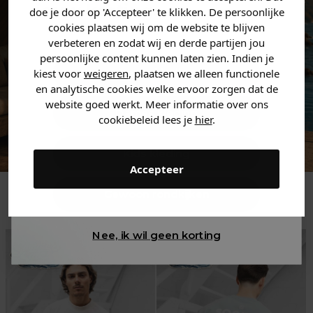
jouw
korting
.
doe je door op 'Accepteer' te klikken. De persoonlijke
cookies plaatsen wij om de website te blijven
verbeteren en zodat wij en derde partijen jou
persoonlijke content kunnen laten zien. Indien je
Heren kleding
kiest voor
weigeren
, plaatsen we alleen functionele
en analytische cookies welke ervoor zorgen dat de
website goed werkt. Meer informatie over ons
Dames kleding
cookiebeleid lees je
hier
.
Kids kleding
Accepteer
Trending
Gewoon rondkijken
Nee, ik wil geen korting