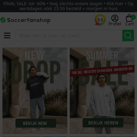
FINAL SALE: tot -60% • Nog slechts enkele dagen • Klik hier • Op
werkdagen vóór 23:59 besteld = morgen in huis
0
9.5
Profiel
Cart