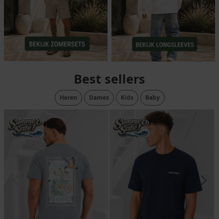
Best sellers
Heren
Dames
Kids
Baby