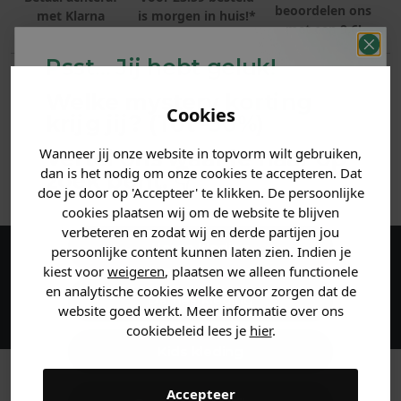
beoordelen ons
met Klarna
is morgen in huis!*
met een 9,6!
Psst... Jij hebt geluk!
PRODUCTINFORMATIE
Welke mystery
korting
Cookies
krijg jij? (Tot
-30%
)
MATERIAAL & WASVOORSCHRIFT
Wanneer jij onze website in topvorm wilt gebruiken,
Vertel ons waar je naar op
ANDERE BESTELDEN OOK
dan is het nodig om onze cookies te accepteren. Dat
zoek bent. 👇
doe je door op 'Accepteer' te klikken. De persoonlijke
cookies plaatsen wij om de website te blijven
verbeteren en zodat wij en derde partijen jou
Heren kleding
persoonlijke content kunnen laten zien. Indien je
kiest voor
weigeren
, plaatsen we alleen functionele
Maak een account aan en ontvang 5%
en analytische cookies welke ervoor zorgen dat de
korting op je eerste bestelling!
Dames kleding
website goed werkt. Meer informatie over ons
cookiebeleid lees je
hier
.
Kids kleding
Accepteer