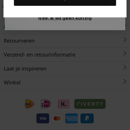
Gewoon rondkijken
Betaal achteraf met
Voor 23:59 besteld
Klanten beoordelen
Klarna
is morgen in huis!*
ons met een 9,6!
Nee, ik wil geen korting
Klantenservice
Retourneren
Verzend- en retourinformatie
Laat je inspireren
Winkel