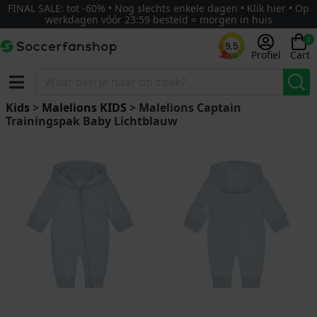
FINAL SALE: tot -60% • Nog slechts enkele dagen • Klik hier • Op
werkdagen vóór 23:59 besteld = morgen in huis
0
9.5
Profiel
Cart
Kids
>
Malelions KIDS
> Malelions Captain
Trainingspak Baby Lichtblauw