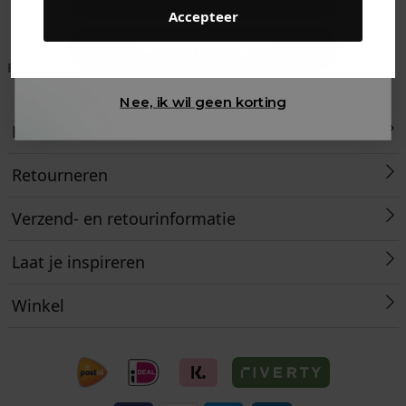
Accepteer
Gewoon rondkijken
Betaal achteraf met
Voor 23:59 besteld
Klanten beoordelen
Klarna
is morgen in huis!*
ons met een 9,6!
Nee, ik wil geen korting
Klantenservice
Retourneren
Verzend- en retourinformatie
Laat je inspireren
Winkel