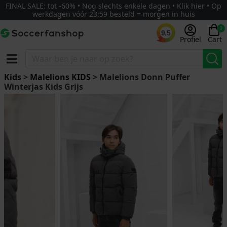
FINAL SALE: tot -60% • Nog slechts enkele dagen • Klik hier • Op
werkdagen vóór 23:59 besteld = morgen in huis
0
9.5
Profiel
Cart
Kids
>
Malelions KIDS
> Malelions Donn Puffer
Winterjas Kids Grijs