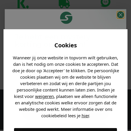
Klanten
Betaal achteraf
Voor 23:59 besteld
beoordelen ons
met Klarna
is morgen in huis!*
met een 9,6!
Je hebt een mystery
PRODUCTINFORMATIE
korting ontvangen!
Cookies
Vertel ons waar je naar op
MATERIAAL & WASVOORSCHRIFT
Wanneer jij onze website in topvorm wilt gebruiken,
zoek bent en claim direct
dan is het nodig om onze cookies te accepteren. Dat
jouw
korting
.
doe je door op 'Accepteer' te klikken. De persoonlijke
ANDERE BESTELDEN OOK
cookies plaatsen wij om de website te blijven
verbeteren en zodat wij en derde partijen jou
persoonlijke content kunnen laten zien. Indien je
Heren kleding
kiest voor
weigeren
, plaatsen we alleen functionele
en analytische cookies welke ervoor zorgen dat de
Maak een account aan en ontvang 5%
website goed werkt. Meer informatie over ons
korting op je eerste bestelling!
Dames kleding
cookiebeleid lees je
hier
.
Kids kleding