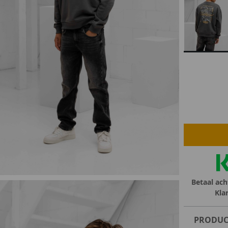
lubs
MID SEASON-SALE DAMES
çe
ay
Betaal ach
Kla
PRODUC