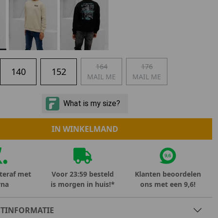
Marokko
Nigeria
MID SEASON-SALE KIDS
Portugal
Spanje
164
176
140
152
MAIL ME
MAIL ME
IN WINKELMAND
teraf met
Voor 23:59 besteld
Klanten beoordelen
rna
is morgen in huis!*
ons met een 9,6!
TINFORMATIE