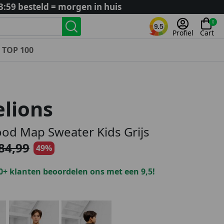
3:59 besteld = morgen in huis
0
9.5
Profiel
Cart
TOP 100
Landenteams
Nederland
lions
Algerije
Argentinië
od Map Sweater Kids Grijs
België
84,99
49%
Curaçao
Duitsland
0+ klanten beoordelen ons met een 9,5!
Engeland
Frankrijk
Italië
Kroatië