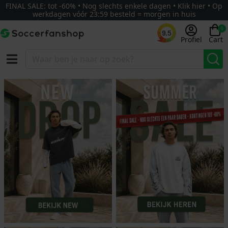
FINAL SALE: tot -60% • Nog slechts enkele dagen • Klik hier • Op
werkdagen vóór 23:59 besteld = morgen in huis
0
9.5
Profiel
Cart