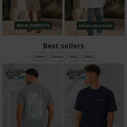
Best sellers
Heren
Dames
Kids
Baby