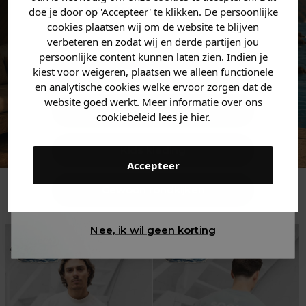
jouw
korting
.
doe je door op 'Accepteer' te klikken. De persoonlijke
cookies plaatsen wij om de website te blijven
verbeteren en zodat wij en derde partijen jou
persoonlijke content kunnen laten zien. Indien je
Heren kleding
kiest voor
weigeren
, plaatsen we alleen functionele
en analytische cookies welke ervoor zorgen dat de
website goed werkt. Meer informatie over ons
Dames kleding
cookiebeleid lees je
hier
.
Kids kleding
Accepteer
Trending
Gewoon rondkijken
Nee, ik wil geen korting