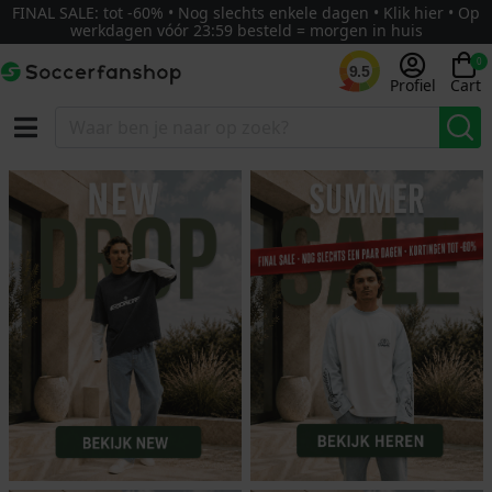
FINAL SALE: tot -60% • Nog slechts enkele dagen • Klik hier • Op
werkdagen vóór 23:59 besteld = morgen in huis
0
9.5
Profiel
Cart