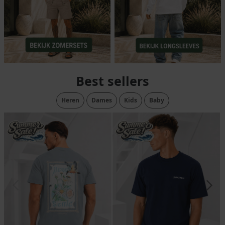
Best sellers
Heren
Dames
Kids
Baby