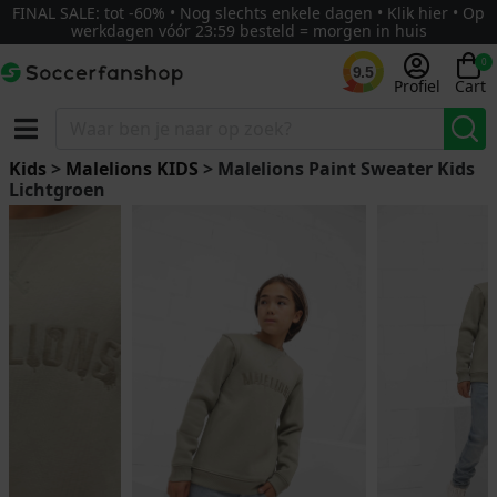
FINAL SALE: tot -60% • Nog slechts enkele dagen • Klik hier • Op
werkdagen vóór 23:59 besteld = morgen in huis
0
9.5
Profiel
Cart
Kids
>
Malelions KIDS
> Malelions Paint Sweater Kids
Lichtgroen