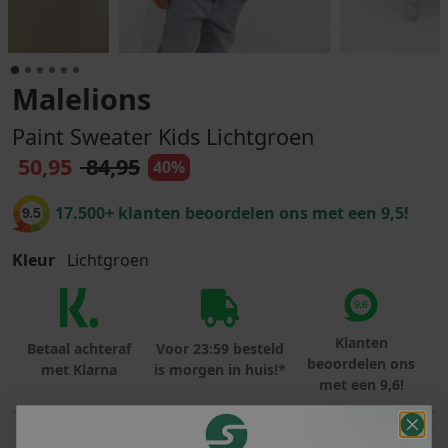
Malelions
Paint Sweater Kids Lichtgroen
50,95
84,95
40%
17.500+ klanten beoordelen ons met een 9,5!
9.5
Kleur
Lichtgroen
Klanten
Betaal achteraf
Voor 23:59 besteld
beoordelen ons
met Klarna
is morgen in huis!*
met een 9,6!
PRODUCTINFORMATIE