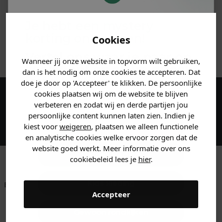
MATERIAAL & WASVOORSCHRIFT
Je hebt een mystery
korting ontvangen!
Cookies
ANDERE BESTELDEN OOK
Vertel ons waar je naar op
Wanneer jij onze website in topvorm wilt gebruiken,
zoek bent en claim direct
dan is het nodig om onze cookies te accepteren. Dat
jouw
korting
.
doe je door op 'Accepteer' te klikken. De persoonlijke
cookies plaatsen wij om de website te blijven
Maak een account aan en ontvang 5%
verbeteren en zodat wij en derde partijen jou
persoonlijke content kunnen laten zien. Indien je
korting op je eerste bestelling!
Heren kleding
kiest voor
weigeren
, plaatsen we alleen functionele
en analytische cookies welke ervoor zorgen dat de
website goed werkt. Meer informatie over ons
Dames kleding
cookiebeleid lees je
hier
.
Kids kleding
Betaal achteraf met
Voor 23:59 besteld
Klanten beoordelen
Accepteer
Klarna
is morgen in huis!*
ons met een 9,6!
Gewoon rondkijken
Klantenservice