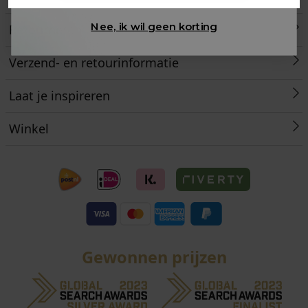
Nee, ik wil geen korting
Retourneren
Verzend- en retourinformatie
Laat je inspireren
Winkel
Gewonnen prijzen