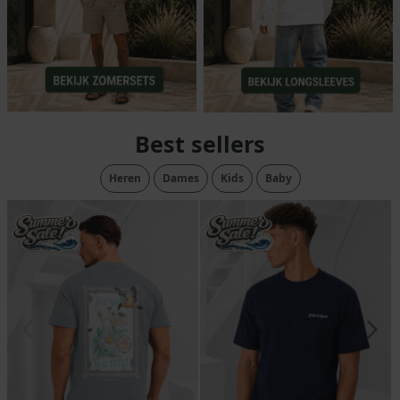
Best sellers
Heren
Dames
Kids
Baby