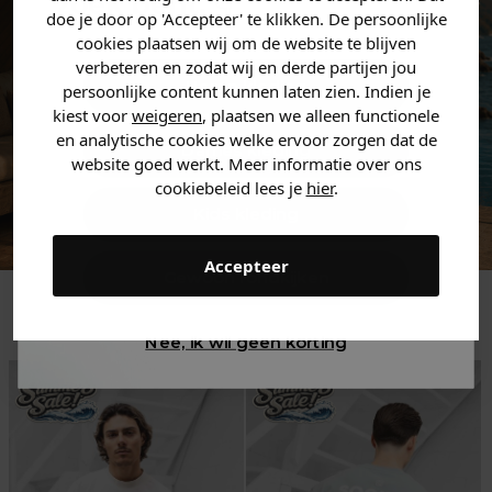
zoek bent. 👇
doe je door op 'Accepteer' te klikken. De persoonlijke
cookies plaatsen wij om de website te blijven
verbeteren en zodat wij en derde partijen jou
Heren kleding
persoonlijke content kunnen laten zien. Indien je
kiest voor
weigeren
, plaatsen we alleen functionele
en analytische cookies welke ervoor zorgen dat de
Dames kleding
website goed werkt. Meer informatie over ons
cookiebeleid lees je
hier
.
Kids kleding
Accepteer
Gewoon rondkijken
Trending
Nee, ik wil geen korting