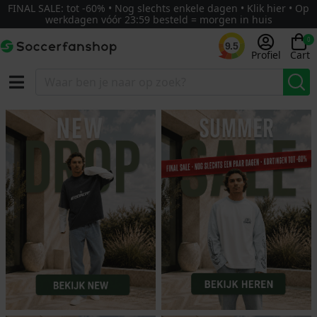
FINAL SALE: tot -60% • Nog slechts enkele dagen • Klik hier • Op
werkdagen vóór 23:59 besteld = morgen in huis
0
9.5
Profiel
Cart