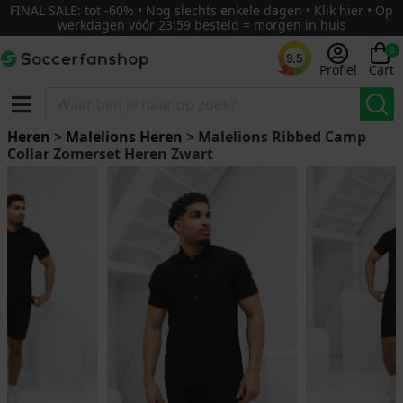
FINAL SALE: tot -60% • Nog slechts enkele dagen • Klik hier • Op
werkdagen vóór 23:59 besteld = morgen in huis
0
9.5
Profiel
Cart
Heren
>
Malelions Heren
> Malelions Ribbed Camp
Collar Zomerset Heren Zwart