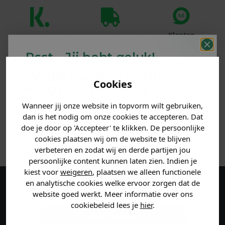
Klanten
Betaal achteraf
Voor 23:59 besteld
beoordelen ons
met Klarna
is morgen in huis!*
Psst... Jij hebt geluk!
met een 9,6!
Welke mystery
korting
PRODUCTINFORMATIE
Cookies
krijg jij? (Tot
-30%
)
Wanneer jij onze website in topvorm wilt gebruiken,
Vertel ons waar je naar op
MATERIAAL & WASVOORSCHRIFT
dan is het nodig om onze cookies te accepteren. Dat
zoek bent. 👇
doe je door op 'Accepteer' te klikken. De persoonlijke
ANDERE BESTELDEN OOK
cookies plaatsen wij om de website te blijven
verbeteren en zodat wij en derde partijen jou
Heren kleding
persoonlijke content kunnen laten zien. Indien je
kiest voor
weigeren
, plaatsen we alleen functionele
en analytische cookies welke ervoor zorgen dat de
Dames kleding
Maak een account aan en ontvang 5%
website goed werkt. Meer informatie over ons
cookiebeleid lees je
hier
.
korting op je eerste bestelling!
Kids kleding