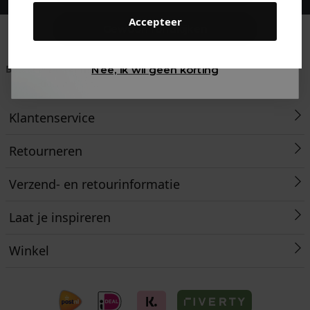
Accepteer
Gewoon rondkijken
Betaal achteraf met
Voor 23:59 besteld
Klanten beoordelen
Nee, ik wil geen korting
Klarna
is morgen in huis!*
ons met een 9,6!
Klantenservice
Retourneren
Verzend- en retourinformatie
Laat je inspireren
Winkel