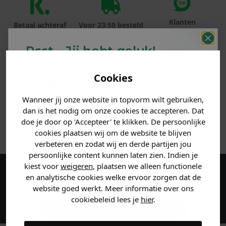
Klanten
Betaal achteraf
Voor 23:59 besteld
beoordelen ons
met Klarna
is morgen in huis!*
met een 9,6!
Psst... Jij hebt geluk!
Welke mystery
korting
PRODUCTINFORMATIE
Cookies
krijg jij? (Tot
-30%
)
MATERIAAL & WASVOORSCHRIFT
Wanneer jij onze website in topvorm wilt gebruiken,
Vertel ons waar je naar op
dan is het nodig om onze cookies te accepteren. Dat
zoek bent. 👇
doe je door op 'Accepteer' te klikken. De persoonlijke
ANDERE BESTELDEN OOK
cookies plaatsen wij om de website te blijven
verbeteren en zodat wij en derde partijen jou
Heren kleding
persoonlijke content kunnen laten zien. Indien je
kiest voor
weigeren
, plaatsen we alleen functionele
en analytische cookies welke ervoor zorgen dat de
Maak een account aan en ontvang 5%
Dames kleding
website goed werkt. Meer informatie over ons
korting op je eerste bestelling!
cookiebeleid lees je
hier
.
Kids kleding