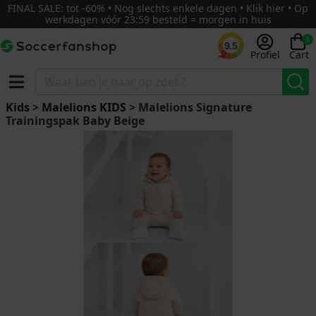
FINAL SALE: tot -60% • Nog slechts enkele dagen • Klik hier • Op
werkdagen vóór 23:59 besteld = morgen in huis
0
9.5
Profiel
Cart
Kids
>
Malelions KIDS
> Malelions Signature
Trainingspak Baby Beige