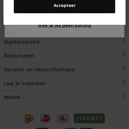
Accepteer
Gewoon rondkijken
Betaal achteraf met
Voor 23:59 besteld
Klanten beoordelen
Nee, ik wil geen korting
Klarna
is morgen in huis!*
ons met een 9,6!
Klantenservice
Retourneren
Verzend- en retourinformatie
Laat je inspireren
Winkel