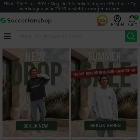
FINAL SALE: tot -60% • Nog slechts enkele dagen • Klik hier • Op
werkdagen vóór 23:59 besteld = morgen in huis
0
9.5
Profiel
Cart