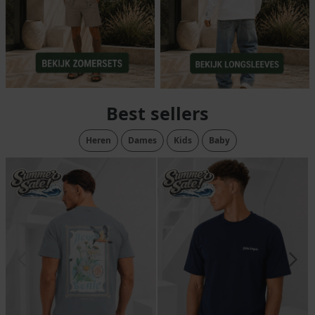
Best sellers
Heren
Dames
Kids
Baby