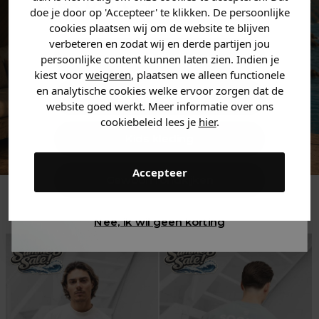
zoek bent. 👇
doe je door op 'Accepteer' te klikken. De persoonlijke
cookies plaatsen wij om de website te blijven
verbeteren en zodat wij en derde partijen jou
Heren kleding
persoonlijke content kunnen laten zien. Indien je
kiest voor
weigeren
, plaatsen we alleen functionele
en analytische cookies welke ervoor zorgen dat de
Dames kleding
website goed werkt. Meer informatie over ons
cookiebeleid lees je
hier
.
Kids kleding
Accepteer
Gewoon rondkijken
Trending
Nee, ik wil geen korting