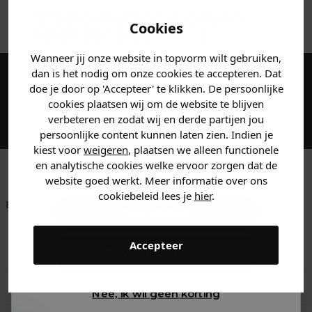
ANDERE BESTELDEN OOK
Welke mystery
korting
Cookies
krijg jij? (Tot
-30%
)
Wanneer jij onze website in topvorm wilt gebruiken,
Vertel ons waar je naar op
dan is het nodig om onze cookies te accepteren. Dat
zoek bent. 👇
doe je door op 'Accepteer' te klikken. De persoonlijke
Maak een account aan en ontvang 5%
cookies plaatsen wij om de website te blijven
korting op je eerste bestelling!
verbeteren en zodat wij en derde partijen jou
Heren kleding
persoonlijke content kunnen laten zien. Indien je
kiest voor
weigeren
, plaatsen we alleen functionele
en analytische cookies welke ervoor zorgen dat de
Dames kleding
website goed werkt. Meer informatie over ons
cookiebeleid lees je
hier
.
Betaal achteraf met
Voor 23:59 besteld
Klanten beoordelen
Kids kleding
Klarna
is morgen in huis!*
ons met een 9,6!
Accepteer
Klantenservice
Gewoon rondkijken
Retourneren
Nee, ik wil geen korting