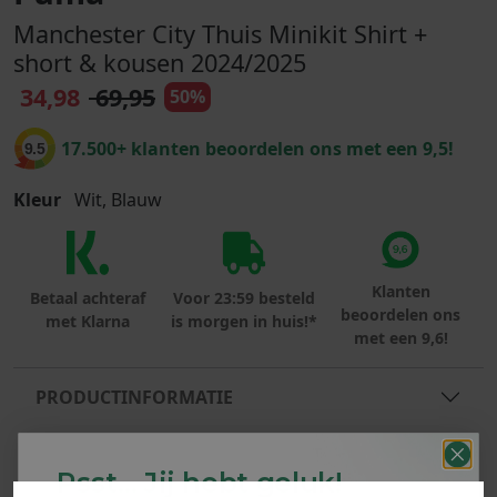
Manchester City Thuis Minikit Shirt +
short & kousen 2024/2025
34,98
69,95
50%
17.500+ klanten beoordelen ons met een 9,5!
9.5
Kleur
Wit, Blauw
Klanten
Betaal achteraf
Voor 23:59 besteld
beoordelen ons
met Klarna
is morgen in huis!*
met een 9,6!
PRODUCTINFORMATIE
MATERIAAL & WASVOORSCHRIFT
Psst... Jij hebt geluk!