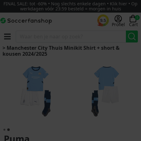
FINAL SALE: tot -60% • Nog slechts enkele dagen • Klik hier • Op
werkdagen vóór 23:59 besteld = morgen in huis
0
9.5
Profiel
Cart
> Manchester City Thuis Minikit Shirt + short &
kousen 2024/2025
Puma