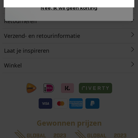
Klantenservice
Nee, ik wil geen korting
Retourneren
Verzend- en retourinformatie
Laat je inspireren
Winkel
Gewonnen prijzen