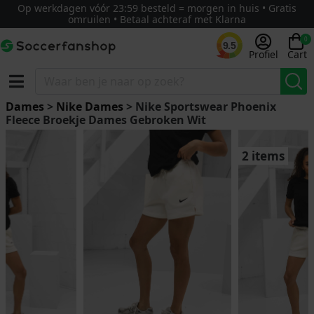
Op werkdagen vóór 23:59 besteld = morgen in huis • Gratis
omruilen • Betaal achteraf met Klarna
0
9.5
Profiel
Cart
Dames
>
Nike Dames
> Nike Sportswear Phoenix
Fleece Broekje Dames Gebroken Wit
2 items