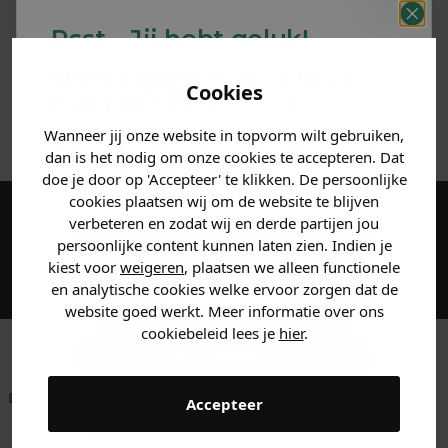
PRODUCTINFORMATIE
Psst... Jij hebt geluk!
MATERIAAL & WASVOORSCHRIFT
Welke mystery
korting
Cookies
krijg jij? (Tot
-30%
)
ANDERE BESTELDEN OOK
Wanneer jij onze website in topvorm wilt gebruiken,
Vertel ons waar je naar op
dan is het nodig om onze cookies te accepteren. Dat
zoek bent. 👇
doe je door op 'Accepteer' te klikken. De persoonlijke
cookies plaatsen wij om de website te blijven
verbeteren en zodat wij en derde partijen jou
Maak een account aan en ontvang 5%
Heren kleding
persoonlijke content kunnen laten zien. Indien je
korting op je eerste bestelling!
kiest voor
weigeren
, plaatsen we alleen functionele
en analytische cookies welke ervoor zorgen dat de
Dames kleding
website goed werkt. Meer informatie over ons
cookiebeleid lees je
hier
.
Kids kleding
Betaal achteraf met
Voor 23:59 besteld
Klanten beoordelen
Accepteer
Gewoon rondkijken
Klarna
is morgen in huis!*
ons met een 9,6!