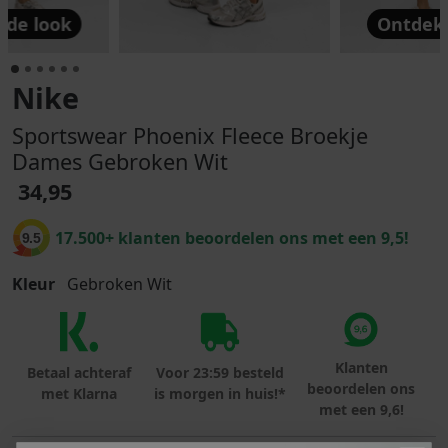
 de look
Ontdek 
Nike
Sportswear Phoenix Fleece Broekje
Dames Gebroken Wit
34,95
17.500+ klanten beoordelen ons met een 9,5!
9.5
Kleur
Gebroken Wit
Klanten
Betaal achteraf
Voor 23:59 besteld
beoordelen ons
met Klarna
is morgen in huis!*
met een 9,6!