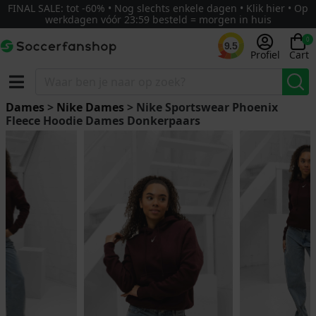
FINAL SALE: tot -60% • Nog slechts enkele dagen • Klik hier • Op
werkdagen vóór 23:59 besteld = morgen in huis
0
9.5
Profiel
Cart
Dames
>
Nike Dames
> Nike Sportswear Phoenix
Fleece Hoodie Dames Donkerpaars