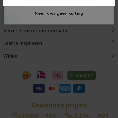
Klantenservice
Nee, ik wil geen korting
Retourneren
Verzend- en retourinformatie
Laat je inspireren
Winkel
Gewonnen prijzen