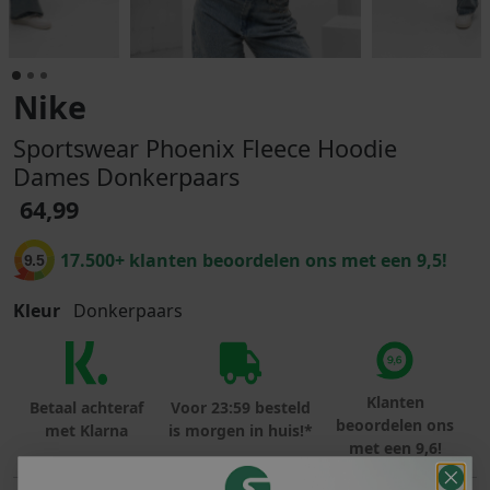
Nike
Sportswear Phoenix Fleece Hoodie
Dames Donkerpaars
64,99
17.500+ klanten beoordelen ons met een 9,5!
9.5
Kleur
Donkerpaars
Klanten
Betaal achteraf
Voor 23:59 besteld
beoordelen ons
met Klarna
is morgen in huis!*
met een 9,6!