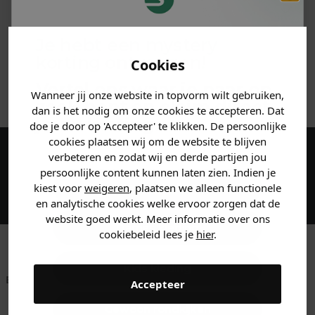
PRODUCTINFORMATIE
Je hebt een mystery
MATERIAAL & WASVOORSCHRIFT
korting ontvangen!
Cookies
ANDERE BESTELDEN OOK
Vertel ons waar je naar op
Wanneer jij onze website in topvorm wilt gebruiken,
zoek bent en claim direct
dan is het nodig om onze cookies te accepteren. Dat
jouw
korting
.
doe je door op 'Accepteer' te klikken. De persoonlijke
cookies plaatsen wij om de website te blijven
verbeteren en zodat wij en derde partijen jou
Maak een account aan en ontvang 5%
persoonlijke content kunnen laten zien. Indien je
korting op je eerste bestelling!
Heren kleding
kiest voor
weigeren
, plaatsen we alleen functionele
en analytische cookies welke ervoor zorgen dat de
website goed werkt. Meer informatie over ons
Dames kleding
cookiebeleid lees je
hier
.
Kids kleding
Betaal achteraf met
Voor 23:59 besteld
Klanten beoordelen
Accepteer
Klarna
is morgen in huis!*
ons met een 9,6!
Gewoon rondkijken