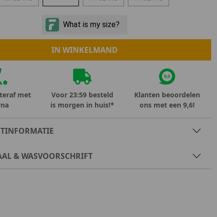
Marokko
Nigeria
MID SEASON-SALE KIDS
Portugal
Spanje
IN WINKELMAND
teraf met
Voor 23:59 besteld
Klanten beoordelen
rna
is morgen in huis!*
ons met een 9,6!
TINFORMATIE
AAL & WASVOORSCHRIFT