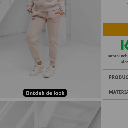
lubs
MID SEASON-SALE DAMES
çe
ay
Betaal ach
Kla
PRODUC
MATERI
Ontdek de look