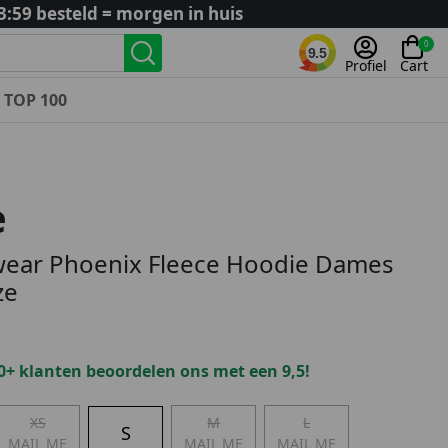
3:59 besteld = morgen in huis
0
9.5
Profiel
Cart
TOP 100
Landenteams
Nederland
e
Algerije
Argentinië
wear Phoenix Fleece Hoodie Dames
België
ze
Curaçao
Duitsland
Engeland
0+ klanten beoordelen ons met een 9,5!
Frankrijk
Italië
XS
M
L
S
Kroatië
MAIL ME
MAIL ME
MAIL ME