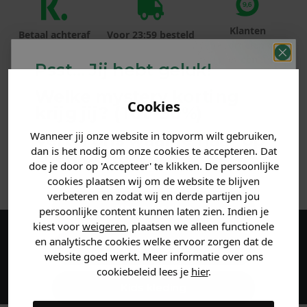
Klanten
Betaal achteraf
Voor 23:59 besteld
beoordelen ons
met Klarna
is morgen in huis!*
met een 9,6!
Psst... Jij hebt geluk!
Welke mystery
korting
PRODUCTINFORMATIE
Cookies
krijg jij? (Tot
-30%
)
MATERIAAL & WASVOORSCHRIFT
Wanneer jij onze website in topvorm wilt gebruiken,
Vertel ons waar je naar op
dan is het nodig om onze cookies te accepteren. Dat
zoek bent. 👇
doe je door op 'Accepteer' te klikken. De persoonlijke
ANDERE BESTELDEN OOK
cookies plaatsen wij om de website te blijven
verbeteren en zodat wij en derde partijen jou
Heren kleding
persoonlijke content kunnen laten zien. Indien je
kiest voor
weigeren
, plaatsen we alleen functionele
en analytische cookies welke ervoor zorgen dat de
Maak een account aan en ontvang 5%
Dames kleding
website goed werkt. Meer informatie over ons
korting op je eerste bestelling!
cookiebeleid lees je
hier
.
Kids kleding