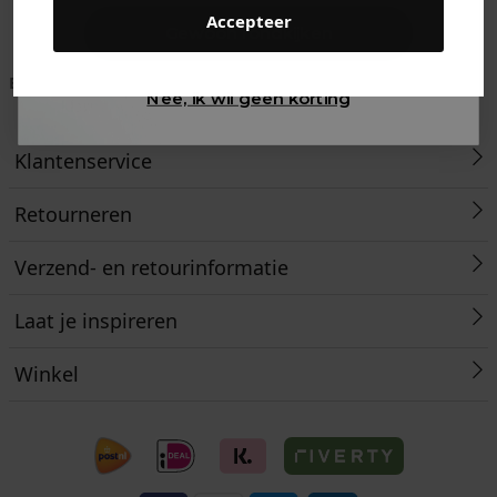
Accepteer
Gewoon rondkijken
Betaal achteraf met
Voor 23:59 besteld
Klanten beoordelen
Nee, ik wil geen korting
Klarna
is morgen in huis!*
ons met een 9,6!
Klantenservice
Retourneren
Verzend- en retourinformatie
Laat je inspireren
Winkel