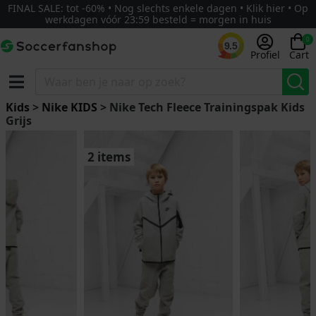
FINAL SALE: tot -60% • Nog slechts enkele dagen • Klik hier • Op
werkdagen vóór 23:59 besteld = morgen in huis
0
9.5
Profiel
Cart
Kids
>
Nike KIDS
> Nike Tech Fleece Trainingspak Kids
Grijs
2 items