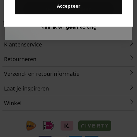
Accepteer
Gewoon rondkijken
Betaal achteraf met
Voor 23:59 besteld
Klanten beoordelen
Nee, ik wil geen korting
Klarna
is morgen in huis!*
ons met een 9,6!
Klantenservice
Retourneren
Verzend- en retourinformatie
Laat je inspireren
Winkel