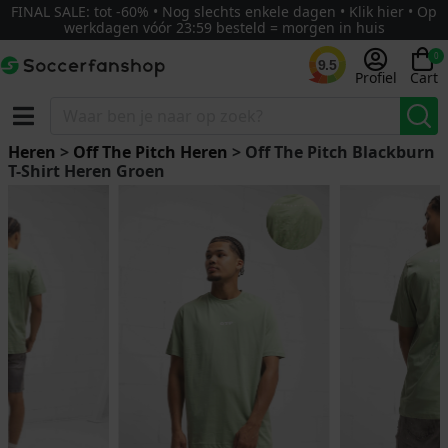
FINAL SALE: tot -60% • Nog slechts enkele dagen • Klik hier • Op
werkdagen vóór 23:59 besteld = morgen in huis
0
9.5
Profiel
Cart
Heren
>
Off The Pitch Heren
> Off The Pitch Blackburn
T-Shirt Heren Groen