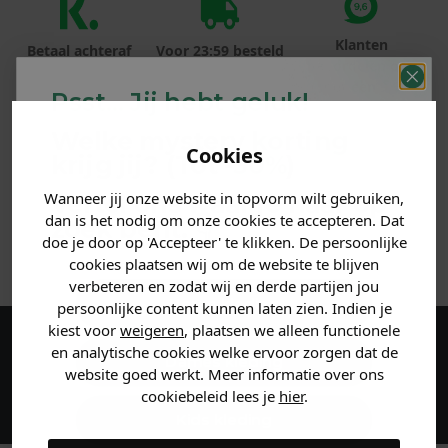
Klanten
Betaal achteraf
Voor 23:59 besteld
beoordelen ons
met Klarna
is morgen in huis!*
met een 9,6!
Psst... Jij hebt geluk!
Welke mystery
korting
PRODUCTINFORMATIE
Cookies
krijg jij? (Tot
-30%
)
MATERIAAL & WASVOORSCHRIFT
Wanneer jij onze website in topvorm wilt gebruiken,
Vertel ons waar je naar op
dan is het nodig om onze cookies te accepteren. Dat
zoek bent. 👇
doe je door op 'Accepteer' te klikken. De persoonlijke
ANDERE BESTELDEN OOK
cookies plaatsen wij om de website te blijven
verbeteren en zodat wij en derde partijen jou
Heren kleding
persoonlijke content kunnen laten zien. Indien je
kiest voor
weigeren
, plaatsen we alleen functionele
en analytische cookies welke ervoor zorgen dat de
Maak een account aan en ontvang 5%
Dames kleding
website goed werkt. Meer informatie over ons
korting op je eerste bestelling!
cookiebeleid lees je
hier
.
Kids kleding