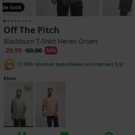
 de look
Off The Pitch
Blackburn T-Shirt Heren Groen
29,95
60,00
50%
17.500+ klanten beoordelen ons met een 9,5!
9.5
Kleur