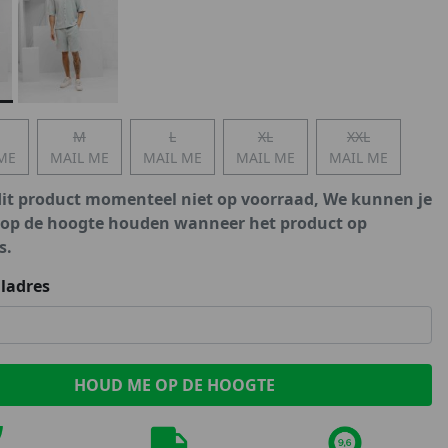
Marokko
Nigeria
MID SEASON-SALE KIDS
Portugal
Spanje
M
L
XL
XXL
ME
MAIL ME
MAIL ME
MAIL ME
MAIL ME
dit product momenteel niet op voorraad, We kunnen je
 op de hoogte houden wanneer het product op
s.
ladres