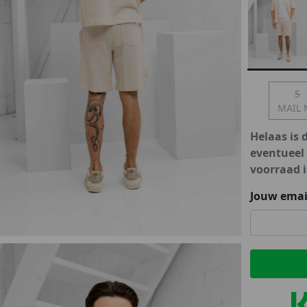
lubs
MID SEASON-SALE DAMES
çe
ay
S
MAIL 
Helaas is 
eventueel
voorraad i
Jouw emai