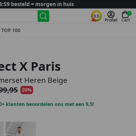
3:59 besteld = morgen in huis
0
9.5
Profiel
Cart
TOP 100
Landenteams
Nederland
ect X Paris
Algerije
Argentinië
merset Heren Beige
België
99,95
20%
Curaçao
Duitsland
0+ klanten beoordelen ons met een 9,5!
Engeland
Frankrijk
Italië
Kroatië