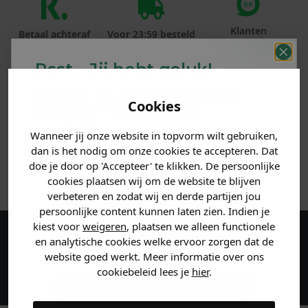
Klanten
Betaal achteraf
Voor 23:59 besteld
beoordelen ons
met Klarna
is morgen in huis!*
met een 9,6!
Psst... Jij hebt geluk!
Welke mystery
korting
PRODUCTINFORMATIE
Cookies
krijg jij? (Tot
-30%
)
MATERIAAL & WASVOORSCHRIFT
Wanneer jij onze website in topvorm wilt gebruiken,
Vertel ons waar je naar op
dan is het nodig om onze cookies te accepteren. Dat
zoek bent. 👇
doe je door op 'Accepteer' te klikken. De persoonlijke
ANDERE BESTELDEN OOK
cookies plaatsen wij om de website te blijven
verbeteren en zodat wij en derde partijen jou
Heren kleding
persoonlijke content kunnen laten zien. Indien je
kiest voor
weigeren
, plaatsen we alleen functionele
en analytische cookies welke ervoor zorgen dat de
Maak een account aan en ontvang 5%
Dames kleding
website goed werkt. Meer informatie over ons
korting op je eerste bestelling!
cookiebeleid lees je
hier
.
Kids kleding