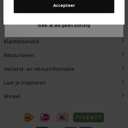
Accepteer
Gewoon rondkijken
Betaal achteraf met
Voor 23:59 besteld
Klanten beoordelen
Nee, ik wil geen korting
Klarna
is morgen in huis!*
ons met een 9,6!
Klantenservice
Retourneren
Verzend- en retourinformatie
Laat je inspireren
Winkel