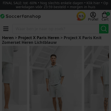
FINAL SALE: tot -60% • Nog slechts enkele dagen • Klik hier • Op
werkdagen vóór 23:59 besteld = morgen in huis
0
9.5
Profiel
Cart
Heren
>
Project X Paris Heren
> Project X Paris Knit
Zomerset Heren Lichtblauw