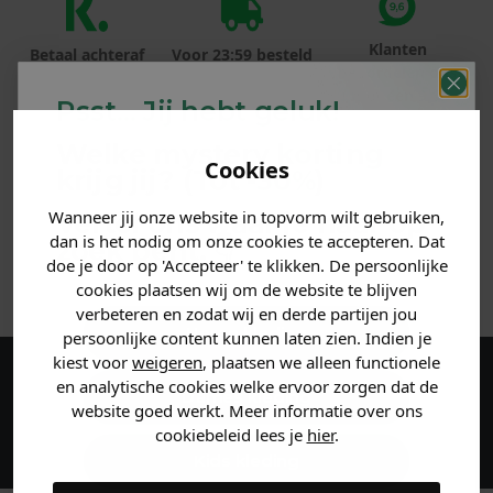
Klanten
Betaal achteraf
Voor 23:59 besteld
beoordelen ons
met Klarna
is morgen in huis!*
met een 9,6!
Psst... Jij hebt geluk!
Welke mystery
korting
PRODUCTINFORMATIE
Cookies
krijg jij? (Tot
-30%
)
MATERIAAL & WASVOORSCHRIFT
Wanneer jij onze website in topvorm wilt gebruiken,
Vertel ons waar je naar op
dan is het nodig om onze cookies te accepteren. Dat
zoek bent. 👇
doe je door op 'Accepteer' te klikken. De persoonlijke
ANDERE BESTELDEN OOK
cookies plaatsen wij om de website te blijven
verbeteren en zodat wij en derde partijen jou
Heren kleding
persoonlijke content kunnen laten zien. Indien je
kiest voor
weigeren
, plaatsen we alleen functionele
en analytische cookies welke ervoor zorgen dat de
Maak een account aan en ontvang 5%
Dames kleding
website goed werkt. Meer informatie over ons
korting op je eerste bestelling!
cookiebeleid lees je
hier
.
Kids kleding