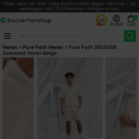
FINAL SALE: tot -60% • Nog slechts enkele dagen • Klik hier • Op
werkdagen vóór 23:59 besteld = morgen in huis
0
9.5
Profiel
Cart
Heren
>
Pure Path Heren
> Pure Path 26010206
Zomerset Heren Beige