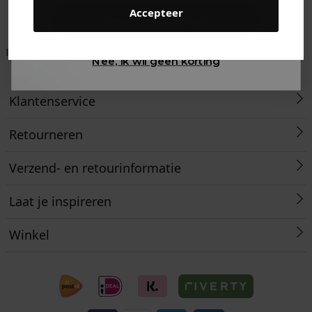
Accepteer
Gewoon rondkijken
Betaal achteraf met
Voor 23:59 besteld
Klanten beoordelen
Nee, ik wil geen korting
Klarna
is morgen in huis!*
ons met een 9,6!
Klantenservice
Retourneren
Verzend- en retourinformatie
Laat je inspireren
Winkel