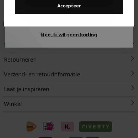
Accepteer
Gewoon rondkijken
Betaal achteraf met
Voor 23:59 besteld
Klanten beoordelen
Klarna
is morgen in huis!*
ons met een 9,6!
Nee, ik wil geen korting
Klantenservice
Retourneren
Verzend- en retourinformatie
Laat je inspireren
Winkel