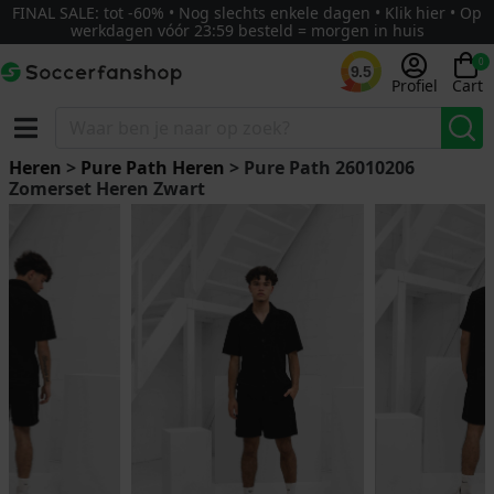
FINAL SALE: tot -60% • Nog slechts enkele dagen • Klik hier • Op
werkdagen vóór 23:59 besteld = morgen in huis
0
9.5
Profiel
Cart
Heren
>
Pure Path Heren
> Pure Path 26010206
Zomerset Heren Zwart