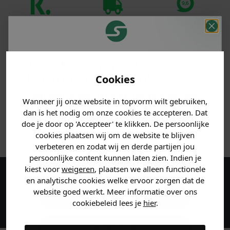
Klanten
Betaal achteraf
Voor 23:59 besteld
beoordelen ons
met Klarna
is morgen in huis!*
met een 9,6!
Je hebt een mystery
PRODUCTINFORMATIE
korting ontvangen!
Cookies
Vertel ons waar je naar op
MATERIAAL & WASVOORSCHRIFT
Wanneer jij onze website in topvorm wilt gebruiken,
zoek bent en claim direct
dan is het nodig om onze cookies te accepteren. Dat
jouw
korting
.
doe je door op 'Accepteer' te klikken. De persoonlijke
ANDERE BESTELDEN OOK
cookies plaatsen wij om de website te blijven
verbeteren en zodat wij en derde partijen jou
persoonlijke content kunnen laten zien. Indien je
Heren kleding
kiest voor
weigeren
, plaatsen we alleen functionele
en analytische cookies welke ervoor zorgen dat de
Maak een account aan en ontvang 5%
website goed werkt. Meer informatie over ons
korting op je eerste bestelling!
Dames kleding
cookiebeleid lees je
hier
.
Kids kleding