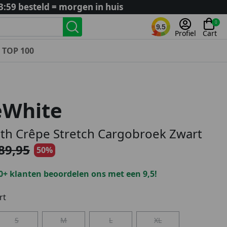
3:59 besteld = morgen in huis
0
9.5
Profiel
Cart
TOP 100
Landenteams
Nederland
eWhite
Algerije
Argentinië
th Crêpe Stretch Cargobroek Zwart
België
89,95
50%
Curaçao
Duitsland
0+ klanten beoordelen ons met een 9,5!
Engeland
Frankrijk
rt
Italië
S
M
L
XL
Kroatië