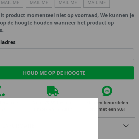
MAIL ME
MAIL ME
MAIL ME
MAIL ME
Marokko
Nigeria
dit product momenteel niet op voorraad, We kunnen je
MID SEASON-SALE KIDS
Portugal
 op de hoogte houden wanneer het product op
s.
Spanje
ladres
teraf met
Voor 23:59 besteld
Klanten beoordelen
rna
is morgen in huis!*
ons met een 9,6!
TINFORMATIE