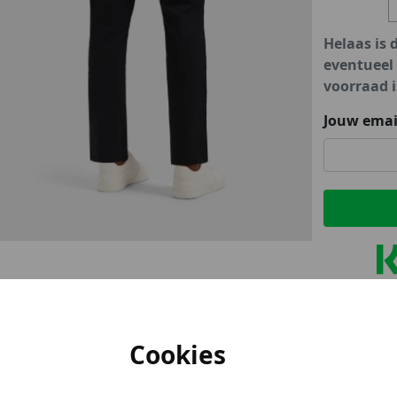
lubs
Helaas is 
MID SEASON-SALE DAMES
çe
eventueel
voorraad i
ay
Jouw emai
Betaal ach
Kla
Cookies
PRODUC