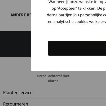
Wanneer jij onze website in top
op 'Accepteer' te klikken. De 
ANDERE BESTELDEN OOK
derde partijen jou persoonlijke c
en analytische cookies welke er
Maak een a
Betaal achteraf met
Klarna
Klantenservice
Retourneren