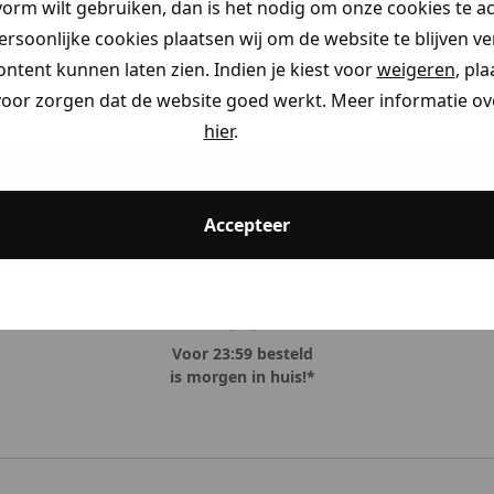
vorm wilt gebruiken, dan is het nodig om onze cookies te a
MATERI
persoonlijke cookies plaatsen wij om de website te blijven v
ontent kunnen laten zien. Indien je kiest voor
weigeren
, pl
voor zorgen dat de website goed werkt. Meer informatie ove
hier
.
ccount aan en ontvang 5% korting op je eerste 
Accepteer
Voor 23:59 besteld
is morgen in huis!*