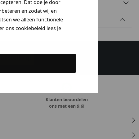
ccepteren. Dat doe je door
AAL & WASVOORSCHRIFT
erbeteren en zodat wij en
aatsen we alleen functionele
r ons cookiebeleid lees je
bestelling!
Klanten beoordelen
ons met een 9,6!