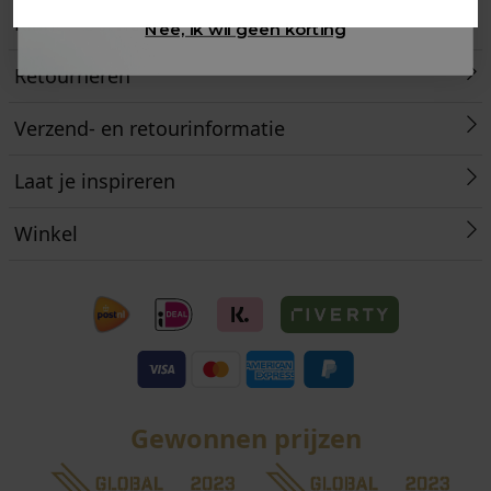
Klantenservice
Nee, ik wil geen korting
Retourneren
Verzend- en retourinformatie
Laat je inspireren
Winkel
Gewonnen prijzen