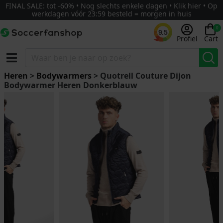
FINAL SALE: tot -60% • Nog slechts enkele dagen • Klik hier • Op
werkdagen vóór 23:59 besteld = morgen in huis
0
9.5
Profiel
Cart
Heren
>
Bodywarmers
> Quotrell Couture Dijon
Bodywarmer Heren Donkerblauw