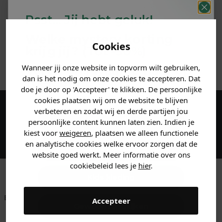
PRODUCTINFORMATIE
Psst... Jij hebt geluk!
MATERIAAL & WASVOORSCHRIFT
Welke mystery
korting
Cookies
krijg jij? (Tot
-30%
)
ANDERE BESTELDEN OOK
Wanneer jij onze website in topvorm wilt gebruiken,
Vertel ons waar je naar op
dan is het nodig om onze cookies te accepteren. Dat
zoek bent. 👇
doe je door op 'Accepteer' te klikken. De persoonlijke
cookies plaatsen wij om de website te blijven
verbeteren en zodat wij en derde partijen jou
Maak een account aan en ontvang 5%
Heren kleding
persoonlijke content kunnen laten zien. Indien je
korting op je eerste bestelling!
kiest voor
weigeren
, plaatsen we alleen functionele
en analytische cookies welke ervoor zorgen dat de
Dames kleding
website goed werkt. Meer informatie over ons
cookiebeleid lees je
hier
.
Kids kleding
Betaal achteraf met
Voor 23:59 besteld
Klanten beoordelen
Accepteer
Gewoon rondkijken
Klarna
is morgen in huis!*
ons met een 9,6!