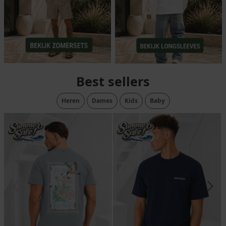
Best sellers
Heren
Dames
Kids
Baby