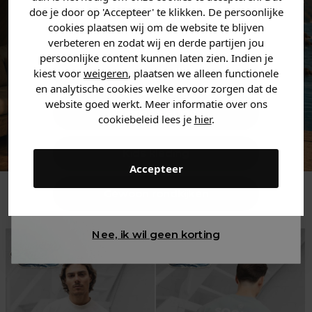
jouw
korting
.
doe je door op 'Accepteer' te klikken. De persoonlijke
cookies plaatsen wij om de website te blijven
verbeteren en zodat wij en derde partijen jou
persoonlijke content kunnen laten zien. Indien je
Heren kleding
kiest voor
weigeren
, plaatsen we alleen functionele
en analytische cookies welke ervoor zorgen dat de
website goed werkt. Meer informatie over ons
Dames kleding
cookiebeleid lees je
hier
.
Kids kleding
Accepteer
Trending
Gewoon rondkijken
Nee, ik wil geen korting