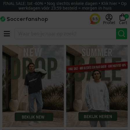
FINAL SALE: tot -60% • Nog slechts enkele dagen • Klik hier • Op
werkdagen vóór 23:59 besteld = morgen in huis
0
9.5
Profiel
Cart