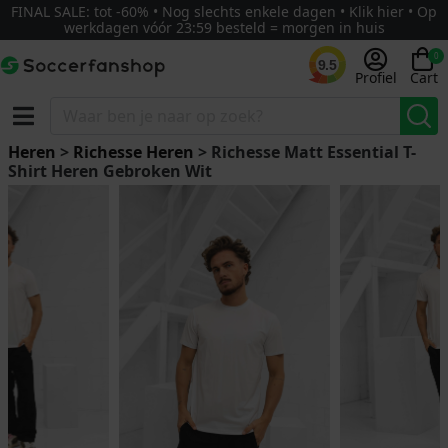
FINAL SALE: tot -60% • Nog slechts enkele dagen • Klik hier • Op
werkdagen vóór 23:59 besteld = morgen in huis
0
9.5
Profiel
Cart
Heren
>
Richesse Heren
> Richesse Matt Essential T-
Shirt Heren Gebroken Wit