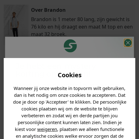
Over Brandon
Brandon is 1 meter 80 lang, zijn gewicht is
76 kilo en hij draagt een maat M top en een
maat 32 broek.
Je hebt een mystery
Klanten
Betaal achteraf
Voor 23:59 besteld
korting ontvangen!
Cookies
beoordelen ons
met Klarna
is morgen in huis!*
met een 9,6!
Vertel ons waar je naar op
Wanneer jij onze website in topvorm wilt gebruiken,
zoek bent en claim direct
dan is het nodig om onze cookies te accepteren. Dat
PRODUCTINFORMATIE
jouw
korting
.
doe je door op 'Accepteer' te klikken. De persoonlijke
cookies plaatsen wij om de website te blijven
MATERIAAL & WASVOORSCHRIFT
verbeteren en zodat wij en derde partijen jou
persoonlijke content kunnen laten zien. Indien je
Heren kleding
kiest voor
weigeren
, plaatsen we alleen functionele
ANDERE BESTELDEN OOK
en analytische cookies welke ervoor zorgen dat de