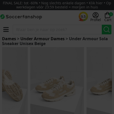
FINAL SALE: tot -60% • Nog slechts enkele dagen • Klik hier • Op
werkdagen vóór 23:59 besteld = morgen in huis
0
9.5
Profiel
Cart
Dames
>
Under Armour Dames
> Under Armour Sola
Sneaker Unisex Beige