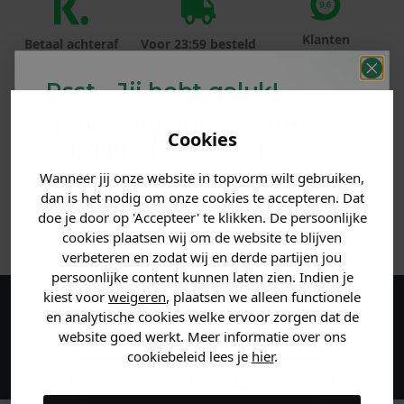
Klanten
Betaal achteraf
Voor 23:59 besteld
beoordelen ons
met Klarna
is morgen in huis!*
met een 9,6!
Psst... Jij hebt geluk!
Welke mystery
korting
PRODUCTINFORMATIE
Cookies
krijg jij? (Tot
-30%
)
MATERIAAL & WASVOORSCHRIFT
Wanneer jij onze website in topvorm wilt gebruiken,
Vertel ons waar je naar op
dan is het nodig om onze cookies te accepteren. Dat
zoek bent. 👇
doe je door op 'Accepteer' te klikken. De persoonlijke
ANDERE BESTELDEN OOK
cookies plaatsen wij om de website te blijven
verbeteren en zodat wij en derde partijen jou
Heren kleding
persoonlijke content kunnen laten zien. Indien je
kiest voor
weigeren
, plaatsen we alleen functionele
en analytische cookies welke ervoor zorgen dat de
Maak een account aan en ontvang 5%
Dames kleding
website goed werkt. Meer informatie over ons
korting op je eerste bestelling!
cookiebeleid lees je
hier
.
Kids kleding