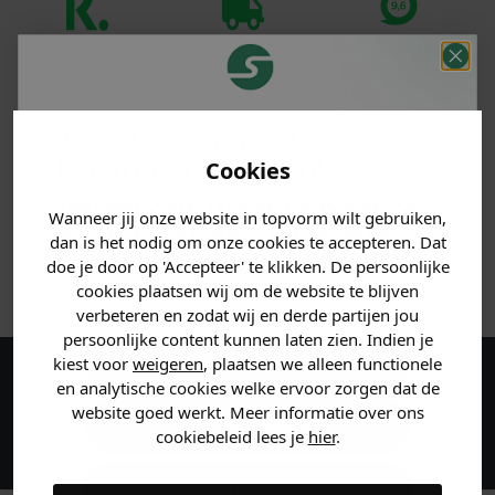
Klanten
Betaal achteraf
Voor 23:59 besteld
beoordelen ons
met Klarna
is morgen in huis!*
met een 9,6!
Je hebt een mystery
PRODUCTINFORMATIE
korting ontvangen!
Cookies
Vertel ons waar je naar op
MATERIAAL & WASVOORSCHRIFT
Wanneer jij onze website in topvorm wilt gebruiken,
zoek bent en claim direct
dan is het nodig om onze cookies te accepteren. Dat
jouw
korting
.
doe je door op 'Accepteer' te klikken. De persoonlijke
ANDERE BESTELDEN OOK
cookies plaatsen wij om de website te blijven
verbeteren en zodat wij en derde partijen jou
persoonlijke content kunnen laten zien. Indien je
Heren kleding
kiest voor
weigeren
, plaatsen we alleen functionele
en analytische cookies welke ervoor zorgen dat de
Maak een account aan en ontvang 5%
website goed werkt. Meer informatie over ons
korting op je eerste bestelling!
Dames kleding
cookiebeleid lees je
hier
.
Kids kleding