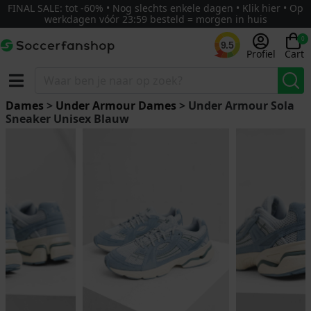
FINAL SALE: tot -60% • Nog slechts enkele dagen • Klik hier • Op
werkdagen vóór 23:59 besteld = morgen in huis
0
9.5
Profiel
Cart
Dames
>
Under Armour Dames
> Under Armour Sola
Sneaker Unisex Blauw