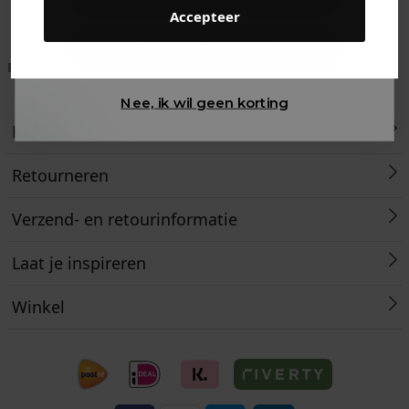
Accepteer
Gewoon rondkijken
Betaal achteraf met
Voor 23:59 besteld
Klanten beoordelen
Klarna
is morgen in huis!*
ons met een 9,6!
Nee, ik wil geen korting
Klantenservice
Retourneren
Verzend- en retourinformatie
Laat je inspireren
Winkel