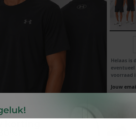
lubs
MID SEASON-SALE DAMES
çe
ay
Helaas is 
eventueel
voorraad i
Jouw emai
 geluk!
y
korting
-30%
)