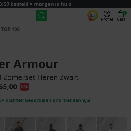
3:59 besteld = morgen in huis
0
9.5
Profiel
Cart
TOP 100
Landenteams
Nederland
er Armour
Algerije
Argentinië
0 Zomerset Heren Zwart
België
65,00
8%
Curaçao
Duitsland
0+ klanten beoordelen ons met een 9,5!
Engeland
Frankrijk
Italië
Kroatië