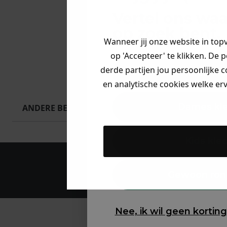
Vertel ons waa
op zoek bent. 
Wanneer jij onze website in top
op 'Accepteer' te klikken. De 
derde partijen jou persoonlijke c
Heren kle
en analytische cookies welke er
Dames kl
ANDERE BESTELDEN OOK
Kids kle
Maak een a
Gewoon ron
Nee, ik wil geen korting