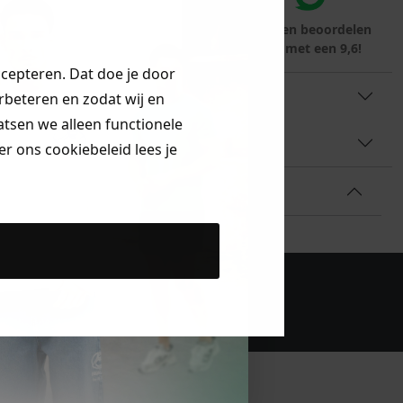
teraf met
Voor 23:59 besteld
Klanten beoordelen
rna
is morgen in huis!*
ons met een 9,6!
ccepteren. Dat doe je door
TINFORMATIE
erbeteren en zodat wij en
aatsen we alleen functionele
AAL & WASVOORSCHRIFT
r ons cookiebeleid lees je
bestelling!