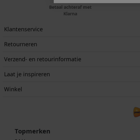
Betaal achteraf met
Klarna
Klantenservice
Retourneren
Verzend- en retourinformatie
Laat je inspireren
Winkel
Topmerken