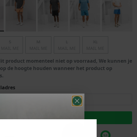
Marokko
Nigeria
MID SEASON-SALE KIDS
Portugal
Spanje
S
M
L
XL
MAIL ME
MAIL ME
MAIL ME
MAIL ME
dit product momenteel niet op voorraad, We kunnen je
 op de hoogte houden wanneer het product op
s.
ladres