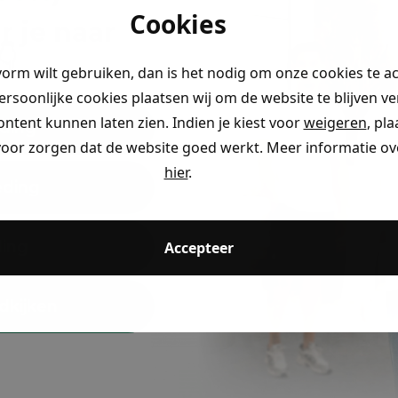
Cookies
r je naar
Betaal ach
Kla
👇
vorm wilt gebruiken, dan is het nodig om onze cookies te a
PRODUC
persoonlijke cookies plaatsen wij om de website te blijven v
ontent kunnen laten zien. Indien je kiest voor
weigeren
, pl
ding
MATERI
voor zorgen dat de website goed werkt. Meer informatie ove
hier
.
eding
ding
Accepteer
ccount aan en ontvang 5% korting op je eerste 
dkijken